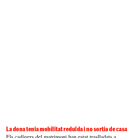
La dona tenia mobilitat reduïda i no sortia de casa
Els cadàvers del matrimoni han estat traslladats a