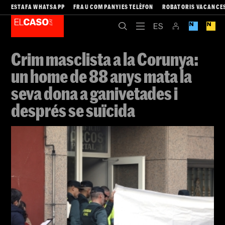
ESTAFA WHATSAPP
FRAU COMPANYIES TELÈFON
ROBATORIS VACANCE
Crim masclista a la Corunya:
un home de 88 anys mata la
seva dona a ganivetades i
després se suïcida