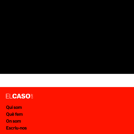
Qui som
Què fem
On som
Escriu-nos