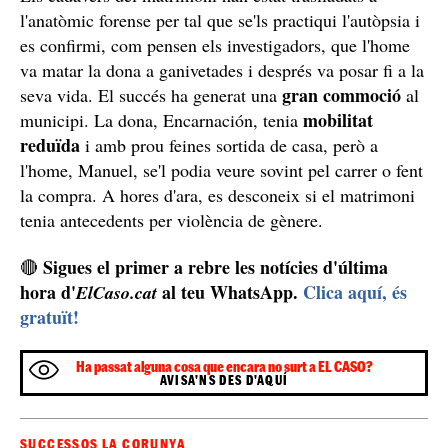
l'anatòmic forense per tal que se'ls practiqui l'autòpsia i
es confirmi, com pensen els investigadors, que l'home
va matar la dona a ganivetades i després va posar fi a la
gran commoció
seva vida. El succés ha generat una
al
mobilitat
municipi. La dona, Encarnación, tenia
reduïda
i amb prou feines sortida de casa, però a
l'home, Manuel, se'l podia veure sovint pel carrer o fent
la compra. A hores d'ara, es desconeix si el matrimoni
tenia antecedents per violència de gènere.
Sigues el primer a rebre les notícies d'última
🔴
hora d'
al teu WhatsApp.
Clica aquí, és
ElCaso.cat
gratuït!
Ha passat alguna cosa que encara no surt a EL CASO?
AVISA'NS DES D'AQUÍ
SUCCESSOS LA CORUNYA