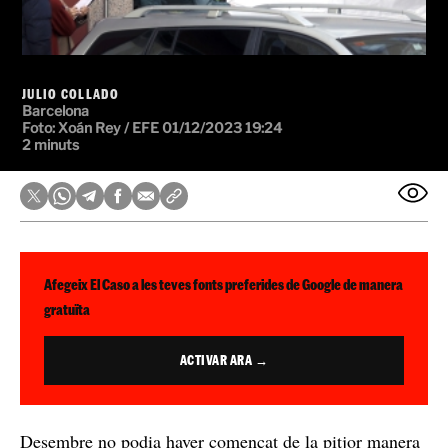
JULIO COLLADO
Barcelona
Foto:
Xoán Rey / EFE
01/12/2023 19:24
2 minuts
Afegeix El Caso a les teves fonts preferides de Google de manera
gratuïta
ACTIVAR ARA →
Desembre no podia haver començat de la pitjor manera