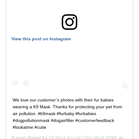
View this post on Instagram
We love our customer’s photos with their fur babies
wearing a K9 Mask. Thanks for protecting your pet from
air pollution. #k9mask #furbaby #furbabies
#dogpollutionmask #dogairfilter #customerfeedback
#lookatme #cutie
A post shared by
K9 Mask Dog Air Filter Mask
(@k9_mask) on