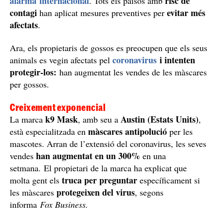
alarma internacional
risc de
. Tots els països amb
contagi
evitar més
han aplicat mesures preventives per
afectats
.
Ara, els propietaris de gossos es preocupen que els seus
coronavirus
i intenten
animals es vegin afectats pel
protegir-los:
han augmentat les vendes de les màscares
per gossos.
Creixement exponencial
k9 Mask
Austin (Estats Units)
La marca
, amb seu a
,
màscares antipolució
està especialitzada en
per les
mascotes. Arran de l’extensió del coronavirus, les seves
han augmentat en un 300%
vendes
en una
setmana. El propietari de la marca ha explicat que
truca per preguntar
molta gent els
específicament si
protegeixen del virus
les màscares
, segons
informa
Fox Business.