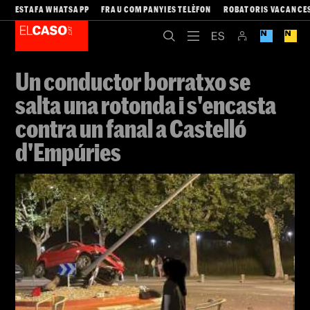
ESTAFA WHATSAPP
FRAU COMPANYIES TELÈFON
ROBATORIS VACANCE
Un conductor borratxo se
salta una rotonda i s'encasta
contra un fanal a Castelló
d'Empúries