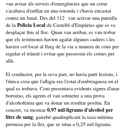
van avisar als serveis d'emergències que un cotxe
s'acabava d'enfilar en una rotonda i s'havia encastat
contra un fanal. Des del 112 van activar una patrulla
Policia Local
de la
de Castelló d'Empúries que es va
desplaçar fins al lloc. Quan van arribar, es van trobar
que els testimonis havien agafat algunes cadires i les
havien col·locat al llarg de la via a manera de cons per
regular el trànsit i evitar que passessin els cotxes per
allà.
El conductor, per la seva part, no havia patit lesions, i
l'única cosa que l'afligia era l'estat d'embriaguesa en el
qual es trobava. Com presentava evidents signes d'anar
borratxo, els agents el van sotmetre a una prova
d'alcoholèmia que va donar un resultar positiu. En
0,97 mil·ligrams d'alcohol per
concret, va mostrar
litre de sang
, gairebé quadruplicant la taxa mínima
permesa per la llei, que se situa a 0,25 mil·ligrams.