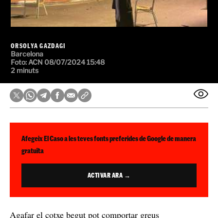
ORSOLYA GAZDAGI
Barcelona
Foto:
ACN
08/07/2024 15:48
2 minuts
Afegeix El Caso a les teves fonts preferides de Google de manera
gratuïta
ACTIVAR ARA →
Agafar el cotxe begut pot comportar greus