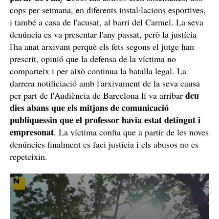
Un home passa per davant de l'Esportiu Claret / Foto: Montse
Giralt
Arran dels fets que van trascendir fa dues setmanes, una
de les víctimes del professor de karate ha accedit a
parlar, sota la condició d'anonimat, amb
ElNacional.cat
. El seu cas és un dels més antics.
Segons explica aquesta víctima, els abusos que va
gairebé durant una dècada a
patir es van produir
partir de l'any 2000
. Els abusos eren sistemàtics, dos