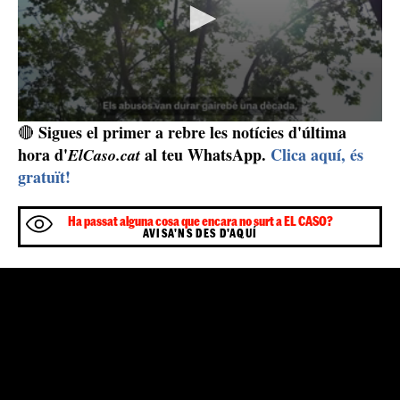
cops per setmana, en diferents instal·lacions esportives,
i també a casa de l'acusat, al barri del Carmel. La seva
denúncia es va presentar l'any passat, però la justícia
l'ha anat arxivant perquè els fets segons el jutge han
prescrit, opinió que la defensa de la víctima no
comparteix i per això continua la batalla legal. La
darrera notificiació amb l'arxivament de la seva causa
deu
per part de l'Audiència de Barcelona li va arribar
dies abans que els mitjans de comunicació
publiquessin que el professor havia estat detingut i
empresonat
. La víctima confia que a partir de les noves
denúncies finalment es faci justícia i els abusos no es
repeteixin.