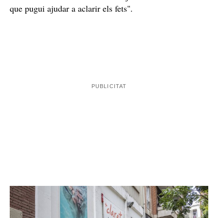
L'Espai Claret demana preservar la intimitat dels
menors i la presumpció d'innocència
L'Esportiu Claret demanava en la circular que es
intimitat dels menors
preservi la
que poden estar
presumpció d'innocència
afectats i la
de l'acusat. Així
mateix, el centre expressa el "compromís ferm de
tolerància zero davant de qualsevol indici o actitud que
atempti contra la dignitat dels menors i està a disposició
de les famílies i de les autoritats judicials en tot allò