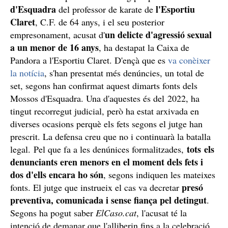
d'Esquadra
l'Esportiu
del professor de karate de
Claret
, C.F. de 64 anys, i el seu posterior
un delicte d'agressió sexual
empresonament, acusat d'
a un menor de 16 anys
, ha destapat la Caixa de
Pandora a l'Esportiu Claret. D'ençà que es
va conèixer
la notícia
, s'han presentat més denúncies, un total de
set, segons han confirmat aquest dimarts fonts dels
Mossos d'Esquadra. Una d'aquestes és del 2022, ha
tingut recorregut judicial, però ha estat arxivada en
diverses ocasions perquè els fets segons el jutge han
prescrit. La defensa creu que no i continuarà la batalla
tots els
legal. Pel que fa a les denúnices formalitzades,
denunciants eren menors en el moment dels fets i
dos d'ells encara ho són
, segons indiquen les mateixes
presó
fonts. El jutge que instrueix el cas va decretar
preventiva, comunicada i sense fiança pel detingut
.
Segons ha pogut saber
ElCaso.cat
, l'acusat té la
intenció de demanar que l'alliberin fins a la celebració