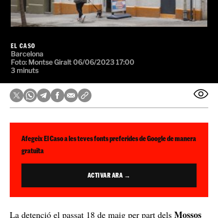
EL CASO
Barcelona
Foto:
Montse Giralt
06/06/2023 17:00
3 minuts
Afegeix El Caso a les teves fonts preferides de Google de manera
gratuïta
ACTIVAR ARA →
Mossos
La detenció el passat 18 de maig per part dels