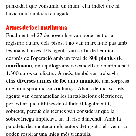
punxada i que consumia un munt, clar indici que hi
havia una plantació amagada.
Armes de foc i marihuana
Finalment, el 27 de novembre van poder entrar a
registrar quatre dels pisos, i no van marxar-ne pas amb
les mans buides. Els agents van sortir de l'edifici
800 plantes de
després de l'operació amb un total de
marihuana
, nou quilograms de cabdells de marihuana i
1.300 euros en efectiu. A més, també van trobar-hi
diverses armes de foc amb munició
dins
, una sorpresa
que no inspira massa confiança. Abans de marxar, els
agents van desmantellar les instal·lacions elèctriques,
per evitar que utilitzessin el fluid il·legalment i,
sobretot, perquè els tècnics van considerar que la
sobrecàrrega implicava un alt risc d'incendi. Amb la
paradeta desmuntada i els autors detinguts, els veïns ja
poden respirar una mica més tranquils.