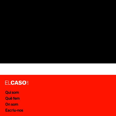
Qui som
Què fem
On som
Escriu-nos