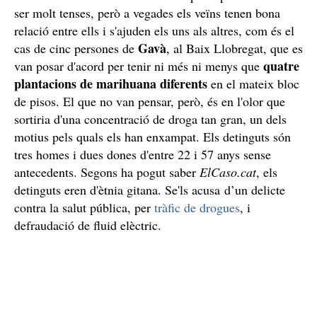
ser molt tenses, però a vegades els veïns tenen bona
relació entre ells i s'ajuden els uns als altres, com és el
Gavà
cas de cinc persones de
, al Baix Llobregat, que es
quatre
van posar d'acord per tenir ni més ni menys que
plantacions de marihuana diferents
en el mateix bloc
de pisos. El que no van pensar, però, és en l'olor que
sortiria d'una concentració de droga tan gran, un dels
motius pels quals els han enxampat. Els detinguts són
tres homes i dues dones d'entre 22 i 57 anys sense
antecedents. Segons ha pogut saber
ElCaso.cat
, els
detinguts eren d'ètnia gitana. Se'ls acusa d’un delicte
contra la salut pública, per
tràfic de drogues
, i
defraudació de fluid elèctric.