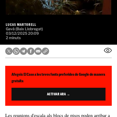
LUCAS MARTORELL
Gavà (Baix Llobregat)
03/12/2025 20:09
2 minuts
Afegeix El Caso a les teves fonts preferides de Google de manera
gratuïta
ACTIVAR ARA →
Les reunions d'escala als blocs de pisos poden arribar a