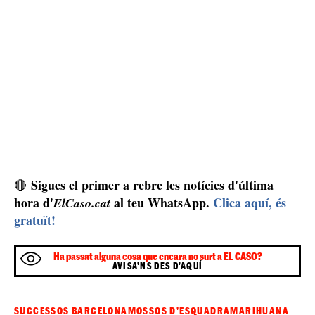
Sigues el primer a rebre les notícies d'última
🔴
hora d'
al teu WhatsApp.
Clica aquí, és
ElCaso.cat
gratuït!
Ha passat alguna cosa que encara no surt a EL CASO?
AVISA'NS DES D'AQUÍ
SUCCESSOS BARCELONA
MOSSOS D'ESQUADRA
MARIHUANA