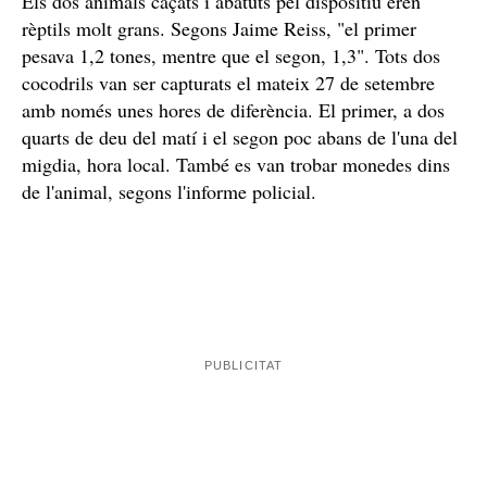
Els dos animals caçats i abatuts pel dispositiu eren