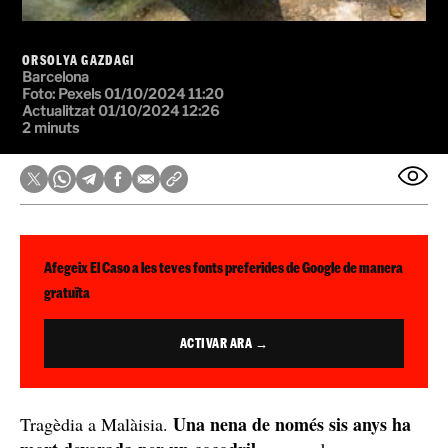
ORSOLYA GAZDAGI
Barcelona
Foto:
Pexels
01/10/2024 11:20
Actualitzat 01/10/2024 12:26
2 minuts
Afegeix El Caso a les teves fonts preferides de Google de manera
gratuïta
ACTIVAR ARA →
Una nena de només sis anys ha
Tragèdia a Malàisia.