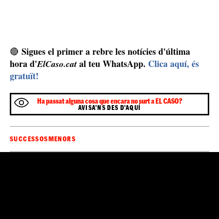
rèptils molt grans. Segons Jaime Reiss, "el primer
pesava 1,2 tones, mentre que el segon, 1,3". Tots dos
cocodrils van ser capturats el mateix 27 de setembre
amb només unes hores de diferència. El primer, a dos
quarts de deu del matí i el segon poc abans de l'una del
migdia, hora local. També es van trobar monedes dins
de l'animal, segons l'informe policial.