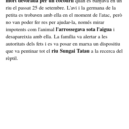
mort devorada per un cocodril
quan es banyava en un
riu el passat 25 de setembre. L'avi i la germana de la
petita es trobaven amb ella en el moment de l'atac, però
no van poder fer res per ajudar-la, només mirar
l'arrossegava sota l'aigua
impotents com l'animal
i
desapareixia amb ella. La família va alertar a les
autoritats dels fets i es va posar en marxa un dispositiu
riu Sungai Tatau
que va pentinar tot el
a la recerca del
rèptil.