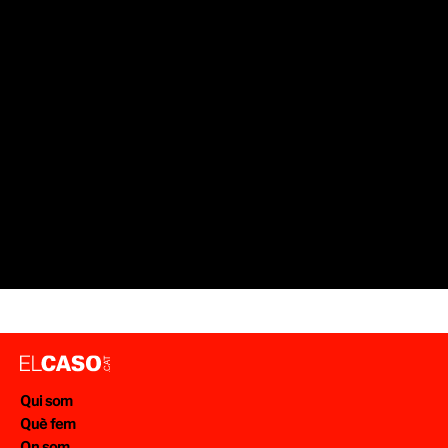
Ha passat alguna cosa que encara no surt a EL CASO?
AVISA'NS DES D'AQUÍ