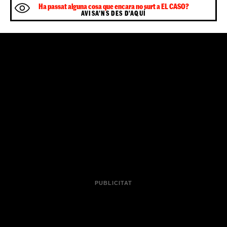
Més incidents amb autocars
Aquest mateix dimarts s'ha conegut que els Mossos
d'Esquadra han detingut el conductor d'un autocar per
tenir un accident i després donar positiu en els controls
d'alcohol i drogues,
a l'Anoia
. També van detenir,
divendres passat, el conductor d'un autobús que
traslladava un grup d'alumnes i professors que tornaven
del viatge de final de curs. Els mateixos professors van
fer aturar el vehicle en una estació de servei de l'AP-7,
al
Baix Camp
, on els Mossos van detenir el conductor.
Sigues el primer a rebre les notícies d'última
🔴
hora d'
al teu WhatsApp.
Clica aquí, és
ElCaso.cat
gratuït!