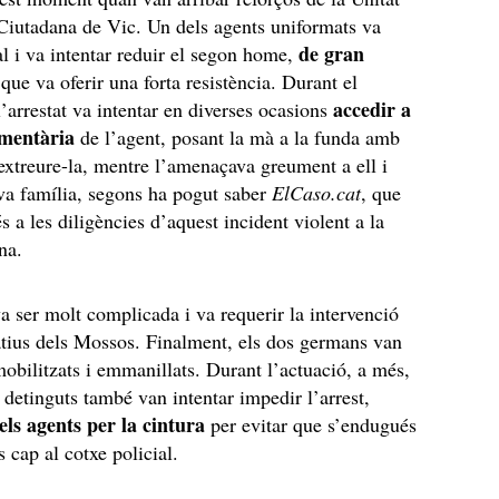
Ciutadana de Vic. Un dels agents uniformats va
de gran
tal i va intentar reduir el segon home,
 que va oferir una forta resistència. Durant el
accedir a
’arrestat va intentar en diverses ocasions
amentària
de l’agent, posant la mà a la funda amb
’extreure-la, mentre l’amenaçava greument a ell i
va família, segons ha pogut saber
ElCaso.cat
, que
s a les diligències d’aquest incident violent a la
na.
a ser molt complicada i va requerir la intervenció
tius dels Mossos. Finalment, els dos germans van
obilitzats i emmanillats. Durant l’actuació, a més,
s detinguts també van intentar impedir l’arrest,
els agents per la cintura
per evitar que s’endugués
 cap al cotxe policial.