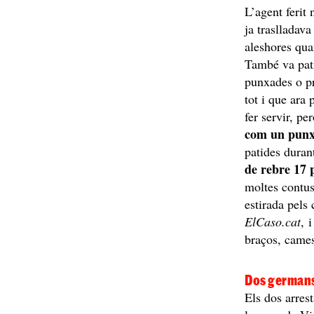
L’agent ferit 
ja traslladava
aleshores qua
També va pati
punxades o pr
tot i que ara
fer servir, p
com un punx
patides durant
de rebre 17 
moltes contu
estirada pels
ElCaso.cat
,
braços, cames
Dos germans 
Els dos arrest