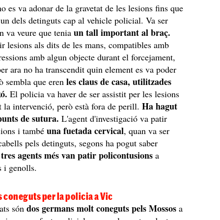
no es va adonar de la gravetat de les lesions fins que
 un dels detinguts cap al vehicle policial. Va ser
un tall important al braç.
n va veure que tenia
r lesions als dits de les mans, compatibles amb
essions amb algun objecte durant el forcejament,
 per ara no ha transcendit quin element es va poder
les claus de casa, utilitzades
erò sembla que eren
ó.
El policia va haver de ser assistit per les lesions
Ha hagut
 la intervenció, però està fora de perill.
punts de sutura.
L'agent d'investigació va patir
una fuetada cervical
sions i també
, quan va ser
 cabells pels detinguts, segons ha pogut saber
tres agents més van patir policontusions
i
a
 i genolls.
coneguts per la policia a Vic
dos germans molt coneguts pels Mossos
ats són
a