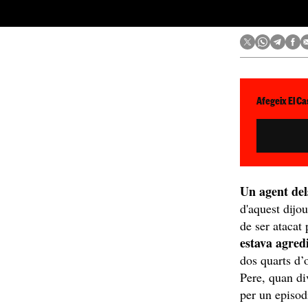
Afegeix El Ca
Un agent de
d'aquest dijo
de ser atacat
estava agred
dos quarts d’o
Pere, quan div
per un episod