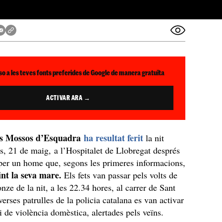
so a les teves fonts preferides de Google de manera gratuïta
ACTIVAR ARA →
ls Mossos d’Esquadra
ha resultat ferit
la nit
us, 21 de maig, a l’Hospitalet de Llobregat després
 per un home que, segons les primeres informacions,
int la seva mare.
Els fets van passar pels volts de
nze de la nit, a les 22.34 hores, al carrer de Sant
erses patrulles de la policia catalana es van activar
i de violència domèstica, alertades pels veïns.