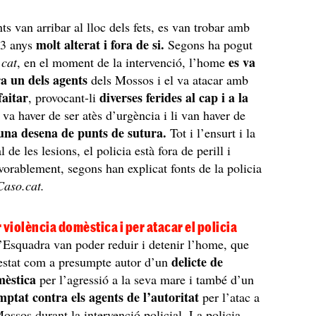
ts van arribar al lloc dels fets, es van trobar amb
molt alterat i fora de si.
33 anys
Segons ha pogut
es va
cat
, en el moment de la intervenció, l’home
ra un dels agents
dels Mossos i el va atacar amb
faitar
diverses ferides al cap i a la
, provocant-li
va haver de ser atès d’urgència i li van haver de
una desena de punts de sutura.
Tot i l’ensurt i la
l de les lesions, el policia està fora de perill i
vorablement, segons han explicat fonts de la policia
aso.cat.
 violència domèstica i per atacar el policia
Esquadra van poder reduir i detenir l’home, que
delicte de
estat com a presumpte autor d’un
mèstica
per l’agressió a la seva mare i també d’un
mptat contra els agents de l’autoritat
per l’atac a
Mossos durant la intervenció policial. La policia