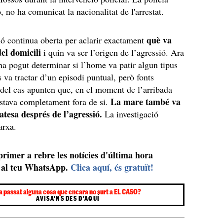
ò, no ha comunicat la nacionalitat de l'arrestat.
què va
ió continua oberta per aclarir exactament
el domicili
i quin va ser l’origen de l’agressió. Ara
’ha pogut determinar si l’home va patir algun tipus
s va tractar d’un episodi puntual, però fonts
del cas apunten que, en el moment de l’arribada
La mare també va
estava completament fora de si.
atesa després de l’agressió.
La investigació
arxa.
 primer a rebre les notícies d'última hora
al teu WhatsApp.
Clica aquí, és gratuït!
a passat alguna cosa que encara no surt a EL CASO?
AVISA'NS DES D'AQUÍ