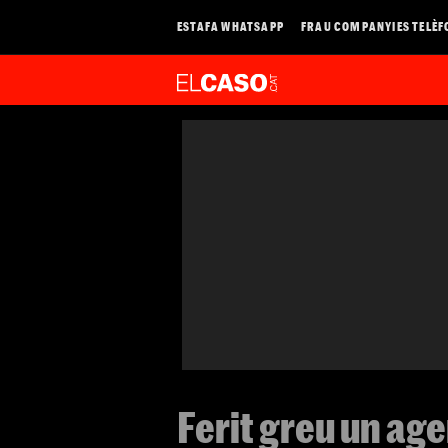
ESTAFA WHATSAPP
FRAU COMPANYIES TELÈF
Ferit greu un ag