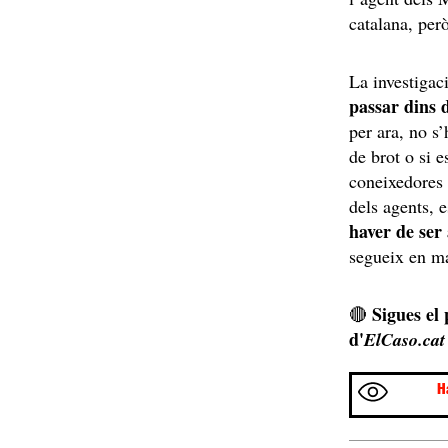
catalana, per
La investigac
passar dins d
per ara, no s
de brot o si e
coneixedores 
dels agents, 
haver de ser 
segueix en m
Sigues el
🔴
d'
ElCaso.cat
H