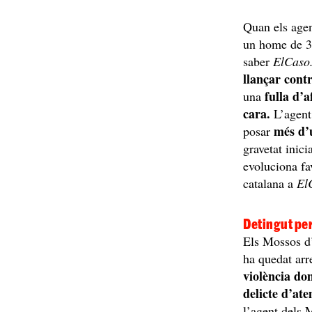
Quan els agen
un home de 
saber
ElCaso.
llançar cont
fulla d’a
una
cara.
L’agent 
més d’
posar
gravetat inicia
evoluciona fa
catalana a
ElC
Detingut per
Els Mossos d’
ha quedat arr
violència do
delicte d’ate
l’agent dels 