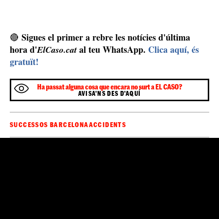
Sigues el primer a rebre les notícies d'última
🔴
hora d'
al teu WhatsApp.
Clica aquí, és
ElCaso.cat
gratuït!
Ha passat alguna cosa que encara no surt a EL CASO?
AVISA'NS DES D'AQUÍ
SUCCESSOS BARCELONA
ACCIDENTS