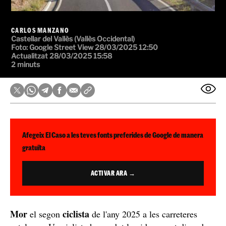
CARLOS MANZANO
Castellar del Vallès (Vallès Occidental)
Foto: Google Street View
28/03/2025 12:50
Actualitzat 28/03/2025 15:58
2 minuts
Afegeix El Caso a les teves fonts preferides de Google de manera
gratuïta
ACTIVAR ARA →
Mor
ciclista
el segon
de l'any 2025 a les carreteres