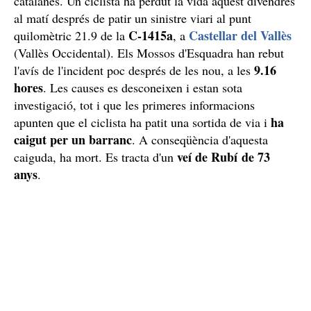
catalanes. Un ciclista ha perdut la vida aquest divendres
al matí després de patir un sinistre viari al punt
C-1415a
Castellar del Vallès
quilomètric 21.9 de la
, a
(Vallès Occidental). Els Mossos d'Esquadra han rebut
9.16
l'avís de l'incident poc després de les nou, a les
hores
. Les causes es desconeixen i estan sota
investigació, tot i que les primeres informacions
ha
apunten que el ciclista ha patit una sortida de via i
caigut per un barranc
. A conseqüència d'aquesta
veí de Rubí de 73
caiguda, ha mort. Es tracta d'un
anys
.