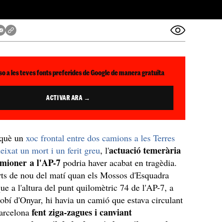
so a les teves fonts preferides de Google de manera gratuïta
ACTIVAR ARA →
 què un
xoc frontal entre dos camions a les Terres
actuació temerària
eixat un mort i un ferit greu
, l'
amioner a l'AP-7
podria haver acabat en tragèdia.
ts de nou del matí quan els Mossos d'Esquadra
que a l'altura del punt quilomètric 74 de l'AP-7, a
ilobí d'Onyar, hi havia un camió que estava circulant
fent ziga-zagues i canviant
Barcelona