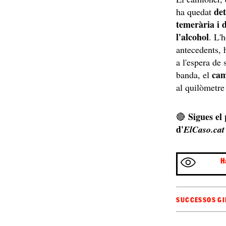
det
ha quedat
temerària i d
l'alcohol
. L'
antecedents, 
a l'espera de 
cam
banda, el
al quilòmetre
Sigues el
🔴
d'
ElCaso.cat
H
SUCCESSOS G