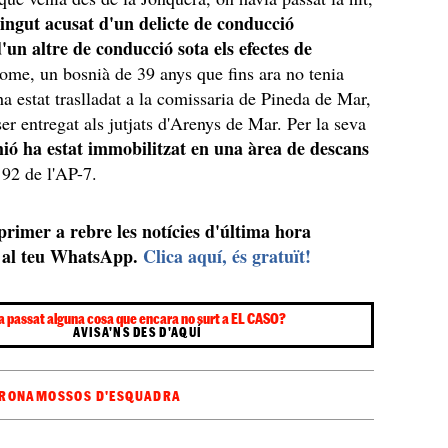
ingut acusat d'un delicte de conducció
'un altre de conducció sota els efectes de
home, un bosnià de 39 anys que fins ara no tenia
ha estat traslladat a la comissaria de Pineda de Mar,
ser entregat als jutjats d'Arenys de Mar. Per la seva
ió ha estat immobilitzat en una àrea de descans
 92 de l'AP-7.
 primer a rebre les notícies d'última hora
al teu WhatsApp.
Clica aquí, és gratuït!
a passat alguna cosa que encara no surt a EL CASO?
AVISA'NS DES D'AQUÍ
IRONA
MOSSOS D'ESQUADRA