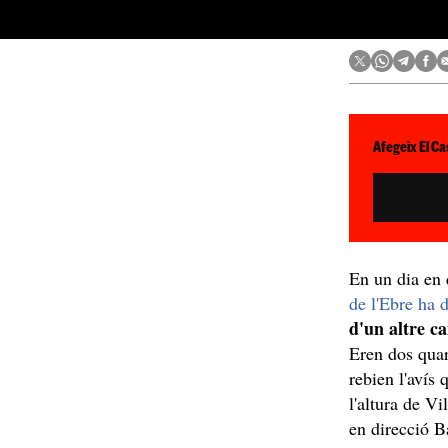
Afegeix El Ca
En un dia en
de l'Ebre ha d
d'un altre c
Eren dos quar
rebien l'avís 
l'altura de V
en direcció 