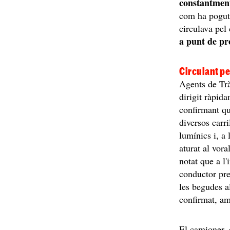
constantment 
com ha pogut
circulava pel 
a punt de pr
Circulant p
Agents de Trà
dirigit ràpida
confirmant qu
diversos carri
lumínics i, a 
aturat al vora
notat que a l'
conductor pre
les begudes a
confirmat, a
El camioner, 