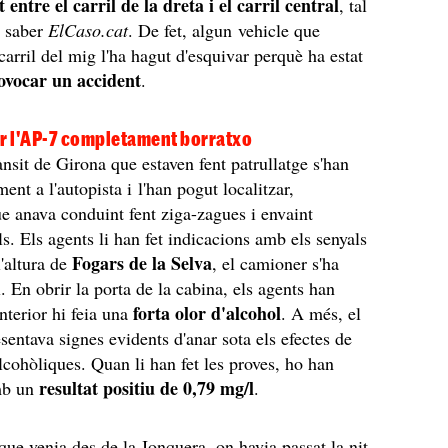
entre el carril de la dreta i el carril central
, tal
 saber
ElCaso.cat
. De fet, algun vehicle que
carril del mig l'ha hagut d'esquivar perquè ha estat
ovocar un accident
.
er l'AP-7 completament borratxo
nsit de Girona que estaven fent patrullatge s'han
ment a l'autopista i l'han pogut localitzar,
e anava conduint fent ziga-zagues i envaint
ls. Els agents li han fet indicacions amb els senyals
Fogars de la Selva
l'altura de
, el camioner s'ha
l. En obrir la porta de la cabina, els agents han
forta olor d'alcohol
interior hi feia una
. A més, el
sentava signes evidents d'anar sota els efectes de
lcohòliques. Quan li han fet les proves, ho han
resultat positiu de 0,79 mg/l
mb un
.
que venia des de la Jonquera, on havia passat la nit,