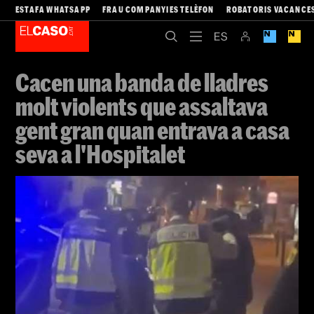
ESTAFA WHATSAPP
FRAU COMPANYIES TELÈFON
ROBATORIS VACANCE
Cacen una banda de lladres
molt violents que assaltava
gent gran quan entrava a casa
seva a l'Hospitalet