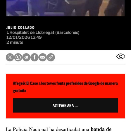
JULIO COLLADO
L'Hospitalet de Llobregat (Barcelonès)
12/01/2026 13:49
2 minuts
Afegeix El Caso a les teves fonts preferides de Google de manera
gratuïta
ACTIVAR ARA →
banda de
La Policia Nacional ha desarticulat una