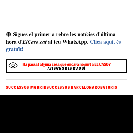
Sigues el primer a rebre les notícies d'última
🔴
hora d'
al teu WhatsApp.
Clica aquí, és
ElCaso.cat
gratuït!
Ha passat alguna cosa que encara no surt a EL CASO?
AVISA'NS DES D'AQUÍ
SUCCESSOS MADRID
SUCCESSOS BARCELONA
ROBATORIS