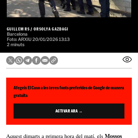
GUILLEM RS
/
ORSOLYA GAZDAGI
Barcelona
Foto: ARXIU
20/01/2026 13:13
2 minuts
Afegeix El Caso a les teves fonts preferides de Google de manera
gratuïta
ACTIVAR ARA →
Mossos
Aquest dimarts a primera hora del matí, els