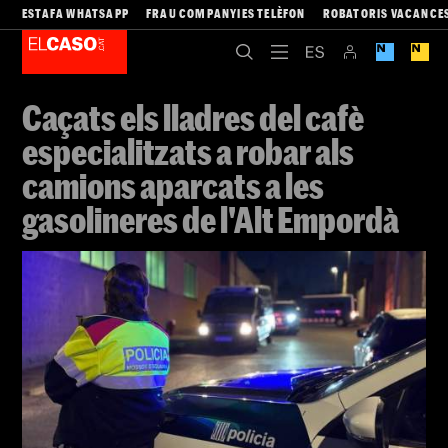
ESTAFA WHATSAPP
FRAU COMPANYIES TELÈFON
ROBATORIS VACANCE
Caçats els lladres del cafè
especialitzats a robar als
camions aparcats a les
gasolineres de l'Alt Empordà