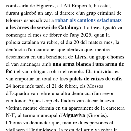
comissaria de Figueres, a l'Alt Empordà, ha estat,
durant gairebé un any, al darrere d'un grup criminal de
robar als camions estacionats
teloners especialitzat a
a les àrees de servei de Catalunya
. La investigació va
començar el mes de febrer de l'any 2025, quan la
policia catalana va rebre, el dia 20 del mateix mes, la
denúncia d'un camioner que alertava que, mentre
Llers
descansava en una benzinera de
, un grup d'homes
una arma blanca i una arma de
el van amenaçar amb
foc
i el van obligar a obrir el remolc. Els individus es
tres palets de caixes de cafè.
van emportar un total de
24 hores més tard, el 21 de febrer, els Mossos
d'Esquadra van rebre una altra denúncia d'un segon
camioner. Aquest cop els lladres van atacar la seva
víctima mentre dormia en un aparcament de la carretera
Aiguaviva
N-II, al terme municipal d'
(Gironès).
L'home va denunciar que, mentre dues persones el
vigilaven i l'intimidaven, la resta del grup va robar la