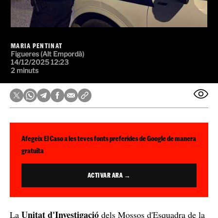
MARIA PENTINAT
Figueres (Alt Empordà)
14/12/2025 12:23
2 minuts
Afegeix El Caso a les teves fonts preferides de Google de manera
gratuïta
ACTIVAR ARA →
Unitat d'Investigació
La
dels Mossos d'Esquadra de la