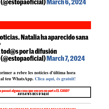
 (@estopaoficial)
March 6, 2024
oticias. Natalia ha aparecido sana
️
 tod@s por la difusión
 (@estopaoficial)
March 7, 2024
 primer a rebre les notícies d'última hora
al teu WhatsApp.
Clica aquí, és gratuït!
a passat alguna cosa que encara no surt a EL CASO?
AVISA'NS DES D'AQUÍ