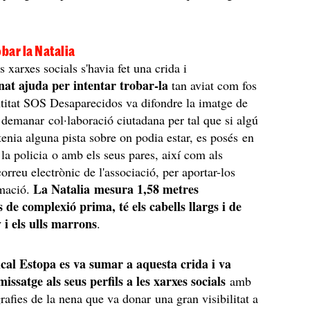
obar la Natalia
s xarxes socials s'havia fet una crida i
at ajuda per intentar trobar-la
tan aviat com fos
ntitat SOS Desaparecidos va difondre la imatge de
 demanar col·laboració ciutadana per tal que si algú
 tenia alguna pista sobre on podia estar, es posés en
la policia o amb els seus pares, així com als
correu electrònic de l'associació, per aportar-los
La Natalia mesura 1,58 metres
rmació.
s de complexió prima, té els cabells llargs i de
 i els ulls marrons
.
cal Estopa es va sumar a aquesta crida i va
issatge als seus perfils a les xarxes socials
amb
rafies de la nena que va donar una gran visibilitat a