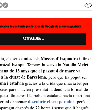
so a les teves fonts preferides de Google de manera gratuïta
ACTIVAR ARA →
lia
amics
Mossos d'Esquadra
, els seus
, els
i, fins i
Estopa
buscava la Natalia Melet
musical
. Tothom
nena de 13 anys que el passat 4 de març va
 a la ciutat de Barcelona
, però que ha pogut ser
ana i estalvia
gràcies a la crida que s'havia fet per
s seus pares havien presentat la denúncia formal de
quest dimecres i la policia catalana havia obert una
descobrir el seu parador
er tal d'intentar
, però
aparegut després de 72 hores i sense que li hagués