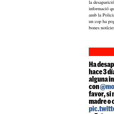
la desaparició
informació qu
amb la Polic
un cop ha pog
bones notícies
Ha desap
hace 3 dí
alguna i
con
@mo
favor, si
madre o 
pic.twit