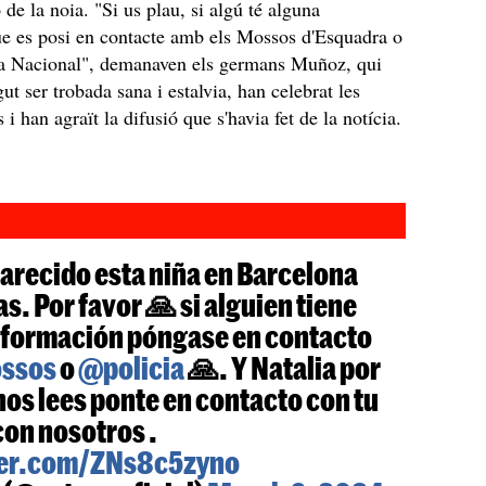
 de la noia. "Si us plau, si algú té alguna
e es posi en contacte amb els Mossos d'Esquadra o
ia Nacional", demanaven els germans Muñoz, qui
ut ser trobada sana i estalvia, han celebrat les
 i han agraït la difusió que s'havia fet de la notícia.
arecido esta niña en Barcelona
as. Por favor 🙏 si alguien tiene
nformación póngase en contacto
ssos
o
@policia
🙏. Y Natalia por
 nos lees ponte en contacto con tu
con nosotros .
ter.com/ZNs8c5zyno