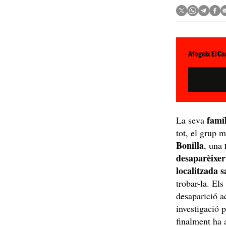
Afegeix El Ca
famí
La seva
tot, el grup 
Bonilla
, una
desaparèixer
localitzada s
trobar-la. El
desaparició a
investigació p
finalment ha 