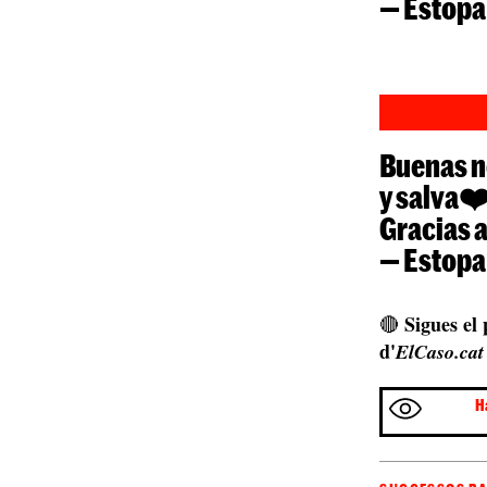
— Estopa
Buenas n
y salva❤
Gracias a
— Estopa
Sigues el
🔴
d'
ElCaso.cat
H