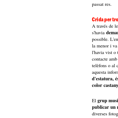
passat res.
Crida per tr
A través de le
deman
s'havia
possible. L'e
la menor i va
l'havia vist o
contacte amb 
telèfons o al 
aquesta info
d'estatura, é
color castany
grup musi
El
publicar un m
diverses fotog