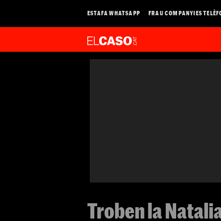
ESTAFA WHATSAPP
FRAU COMPANYIES TELÈF
Troben la Natali