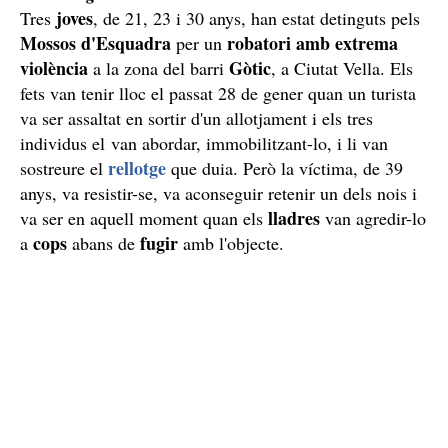
joves
Tres
, de 21, 23 i 30 anys, han estat detinguts pels
Mossos d'Esquadra
robatori amb extrema
per un
violència
Gòtic
a la zona del barri
, a Ciutat Vella. Els
fets van tenir lloc el passat 28 de gener quan un turista
va ser assaltat en sortir d'un allotjament i els tres
individus el van abordar, immobilitzant-lo, i li van
rellotge
sostreure el
que duia. Però la víctima, de 39
anys, va resistir-se, va aconseguir retenir un dels nois i
lladres
va ser en aquell moment quan els
van agredir-lo
cops
fugir
a
abans de
amb l'objecte.