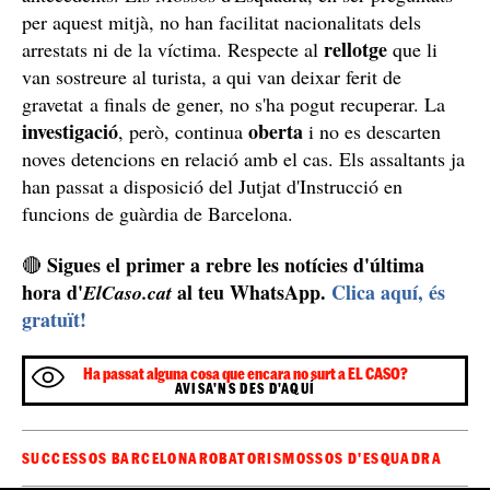
per aquest mitjà, no han facilitat nacionalitats dels
rellotge
arrestats ni de la víctima. Respecte al
que li
van sostreure al turista, a qui van deixar ferit de
gravetat a finals de gener, no s'ha pogut recuperar. La
investigació
oberta
, però, continua
i no es descarten
noves detencions en relació amb el cas. Els assaltants ja
han passat a disposició del Jutjat d'Instrucció en
funcions de guàrdia de Barcelona.
Sigues el primer a rebre les notícies d'última
🔴
hora d'
al teu WhatsApp.
Clica aquí, és
ElCaso.cat
gratuït!
Ha passat alguna cosa que encara no surt a EL CASO?
AVISA'NS DES D'AQUÍ
SUCCESSOS BARCELONA
ROBATORIS
MOSSOS D'ESQUADRA