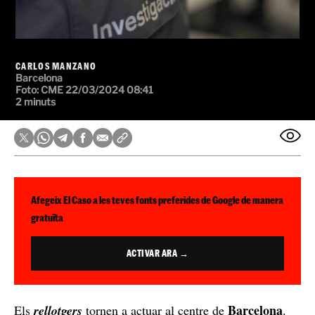
CARLOS MANZANO
Barcelona
Foto:
CME
22/03/2024 08:41
2 minuts
Afegeix El Caso a les teves fonts preferides de Google de manera
gratuïta
ACTIVAR ARA →
Barcelona
Els
rellotgers
tornen a actuar al centre de
.