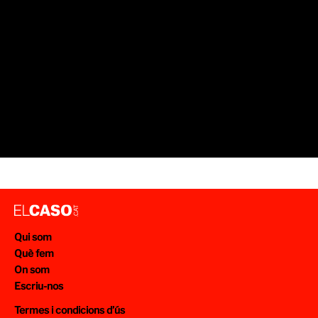
Qui som
Què fem
On som
Escriu-nos
Termes i condicions d’ús