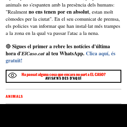
animals no s'espanten amb la presència dels humans:
no ens tenen por en absolut
"Realment
, estan molt
còmodes per la ciutat". En el seu comunicat de premsa,
els policies van informar que han instal·lat més trampes
a la zona en la qual va passar l'atac a la nena.
Sigues el primer a rebre les notícies d'última
🔴
hora d'
al teu WhatsApp.
Clica aquí, és
ElCaso.cat
gratuït!
Ha passat alguna cosa que encara no surt a EL CASO?
AVISA'NS DES D'AQUÍ
ANIMALS