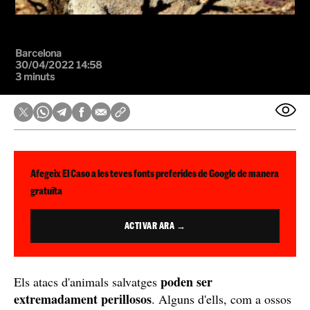
Barcelona
30/04/2022 14:58
3 minuts
Afegeix El Caso a les teves fonts preferides de Google de manera
gratuïta
ACTIVAR ARA →
poden ser
Els atacs d'animals salvatges
extremadament perillosos
. Alguns d'ells, com a ossos