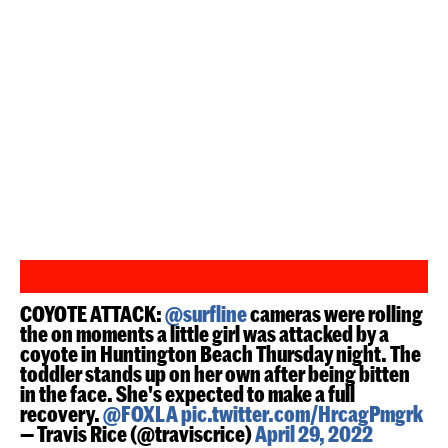
COYOTE ATTACK:
@surfline
cameras were rolling
the on moments a little girl was attacked by a
coyote in Huntington Beach Thursday night. The
toddler stands up on her own after being bitten
in the face. She's expected to make a full
recovery.
@FOXLA
pic.twitter.com/HrcagPmgrk
— Travis Rice (@traviscrice)
April 29, 2022