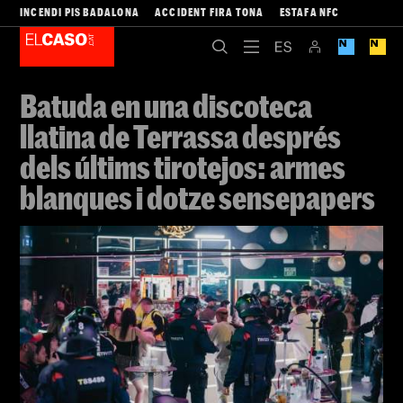
INCENDI PIS BADALONA
ACCIDENT FIRA TONA
ESTAFA NFC
Batuda en una discoteca
llatina de Terrassa després
dels últims tirotejos: armes
blanques i dotze sensepapers