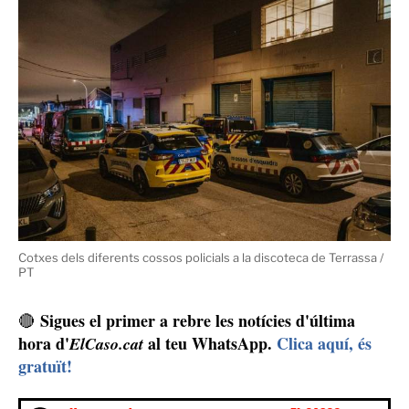
Cotxes dels diferents cossos policials a la discoteca de Terrassa /
PT
Sigues el primer a rebre les notícies d'última
🔴
hora d'
al teu WhatsApp.
Clica aquí, és
ElCaso.cat
gratuït!