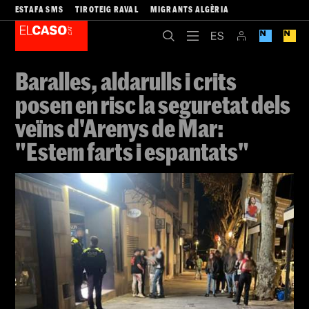
ESTAFA SMS
TIROTEIG RAVAL
MIGRANTS ALGÈRIA
Baralles, aldarulls i crits
posen en risc la seguretat dels
veïns d'Arenys de Mar:
"Estem farts i espantats"