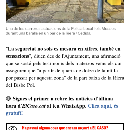
Una de les darreres actuacions de la Policia Local i els Mossos
durant una baralla en un bar de la Riera / Cedida.
La seguretat no sols es mesura en xifres
també en
"
,
sensacions
", diuen des de l'Ajuntament, una afirmació
que se sosté pels testimonis dels mateixos veïns els qui
asseguren que "a partir de quarts de dotze de la nit fa
por passar per aquesta zona" de la part baixa de la Riera
del Bisbe Pol.
Sigues el primer a rebre les notícies d'última
🔴
hora d'
al teu WhatsApp.
Clica aquí, és
ElCaso.cat
gratuït!
Ha passat alguna cosa que encara no surt a EL CASO?