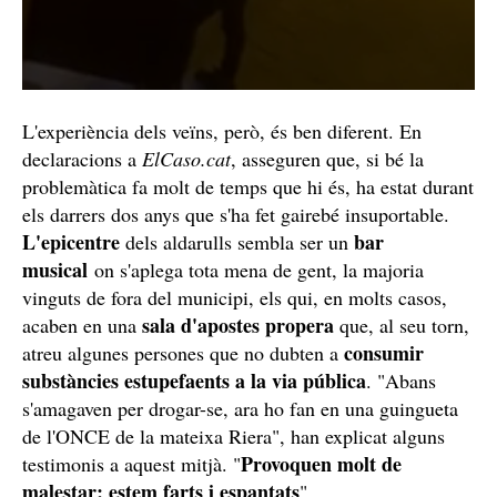
L'experiència dels veïns, però, és ben diferent. En
declaracions a
ElCaso.cat
, asseguren que, si bé la
problemàtica fa molt de temps que hi és, ha estat durant
els darrers dos anys que s'ha fet gairebé insuportable.
L'epicentre
bar
dels aldarulls sembla ser un
musical
on s'aplega tota mena de gent, la majoria
vinguts de fora del municipi, els qui, en molts casos,
sala d'apostes propera
acaben en una
que, al seu torn,
consumir
atreu algunes persones que no dubten a
substàncies estupefaents a la via pública
. "Abans
s'amagaven per drogar-se, ara ho fan en una guingueta
de l'ONCE de la mateixa Riera", han explicat alguns
Provoquen molt de
testimonis a aquest mitjà. "
malestar; estem farts i espantats
".