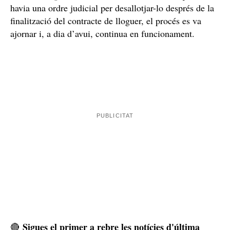
Els veïns
de la zona fa anys que denuncien la situació.
Asseguren que les nits amb activitat a aquest local
acaben sovint amb aldarulls al carrer, especialment a la
sortida, quan es concentren grups que protagonitzen
baralles i reclamen el tancament definitiu de la
discoteca. El local arrossega un llarg historial de
conflictes i problemes administratius.
Tot i que hi