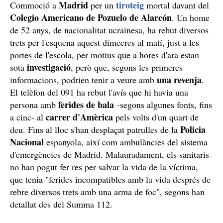
Madrid
tiroteig
Commoció a
per un
mortal davant del
Colegio Americano de Pozuelo de Alarcón
. Un home
de 52 anys, de nacionalitat ucraïnesa, ha rebut diversos
trets per l'esquena aquest dimecres al matí, just a les
portes de l'escola, per motius que a hores d'ara estan
investigació
sota
, però que, segons les primeres
una revenja
informacions, podrien tenir a veure amb
.
El telèfon del 091 ha rebut l'avís que hi havia una
ferides de bala
persona amb
-segons algunes fonts, fins
carrer d'Amèrica
a cinc- al
pels volts d'un quart de
Policia
deu. Fins al lloc s'han desplaçat patrulles de la
Nacional
espanyola, així com ambulàncies del sistema
d'emergències de Madrid. Malauradament, els sanitaris
no han pogut fer res per salvar la vida de la víctima,
que tenia "ferides incompatibles amb la vida després de
rebre diversos trets amb una arma de foc", segons han
detallat des del Summa 112.