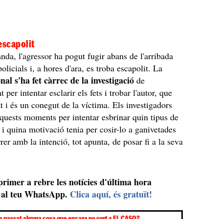
escapolit
anda, l'agressor ha pogut fugir abans de l'arribada
policials i, a hores d'ara, es troba escapolit. La
nal s'ha fet càrrec de la investigació
de
 per intentar esclarir els fets i trobar l'autor, que
at i és un conegut de la víctima. Els investigadors
aquests moments per intentar esbrinar quin tipus de
n i quina motivació tenia per cosir-lo a ganivetades
rer amb la intenció, tot apunta, de posar fi a la seva
 primer a rebre les notícies d'última hora
al teu WhatsApp.
Clica aquí, és gratuït!
a passat alguna cosa que encara no surt a EL CASO?