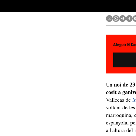
Afegeix El Ca
noi de 23
Un
cosit a ganiv
M
Vallecas de
voltant de le
marroquina, 
espanyola, pe
a l'altura de