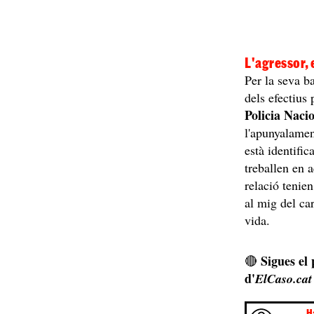
L'agressor, 
Per la seva b
dels efectius 
Policia Nacio
l'apunyalament
està identific
treballen en 
relació tenie
al mig del car
vida.
Sigues el
🔴
d'
ElCaso.cat
H