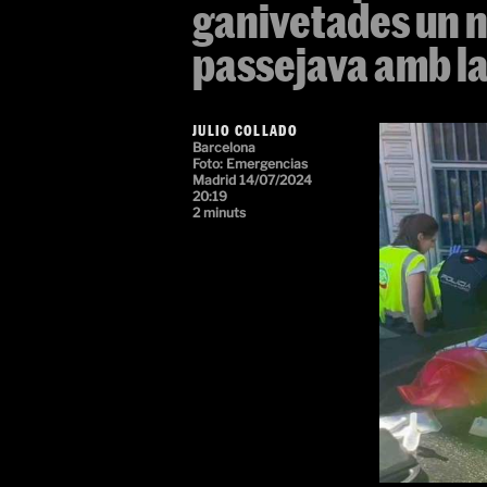
ganivetades un n
passejava amb la
JULIO COLLADO
Barcelona
Foto:
Emergencias
Madrid
14/07/2024
20:19
2 minuts