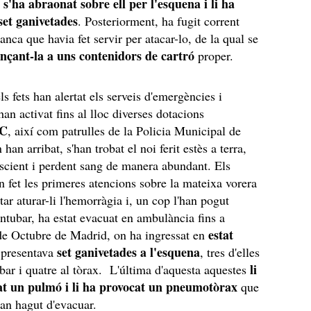
s'ha abraonat sobre ell per l'esquena i li ha
,
 set ganivetades
. Posteriorment, ha fugit corrent
nca que havia fet servir per atacar-lo, de la qual se
ençant-la a uns contenidors de cartró
proper.
s fets han alertat els serveis d'emergències i
an activat fins al lloc diverses dotacions
PC
, així com patrulles de la Policia Municipal de
an arribat, s'han trobat el noi ferit estès a terra,
scient i perdent sang de manera abundant. Els
an fet les primeres atencions sobre la mateixa vorera
ntar aturar-li l'hemorràgia i, un cop l'han pogut
 intubar, ha estat evacuat en ambulància fins a
estat
 de Octubre de Madrid, on ha ingressat en
set ganivetades a l'esquena
e presentava
, tres d'elles
li
bar i quatre al tòrax. L'última d'aquesta aquestes
at un pulmó i li ha provocat un pneumotòrax
que
han hagut d'evacuar.