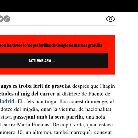
so a les teves fonts preferides de Google de manera gratuïta
ACTIVAR ARA →
 anys es troba ferit de gravetat
després que l'hagin
etades al mig del carrer
al districte de Puente de
adrid
. Els fets han tingut lloc aquest diumenge, al
s dotze del migdia, quan la víctima, de nacionalitat
passejant amb la seva parella
estava
, una noia
l carrer María Encinas. De cop i volta, quan estava
l número 10, un altre noi, també marroquí i conegut