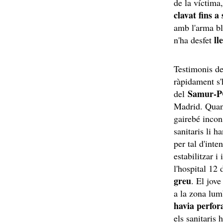
de la víctima
clavat fins a
amb l'arma bla
ll
n'ha desfet
Testimonis del
ràpidament s'h
Samur-
del
Madrid. Quan h
gairebé incon
sanitaris li h
per tal d'inte
estabilitzar i
l'hospital 12
greu
. El jov
a la zona lum
havia perfor
els sanitaris 