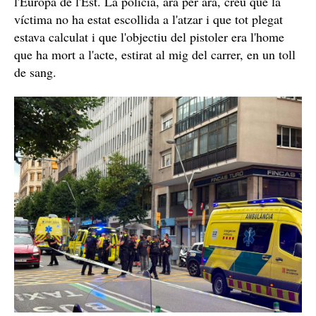
Ara, però, caldrà determinar en quina una estava ficat
l'home que ha acabat mort d'un tret al cap aquest matí,
drogues
si té relació amb el tràfic de
o, com en el cas
dels darrers tirotejos mortals a la capital, amb màfies de
l'Europa de l'Est. La policia, ara per ara, creu que la