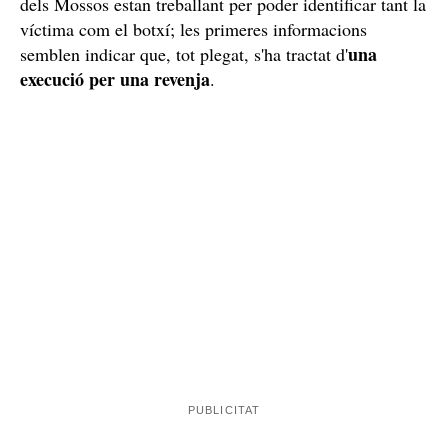
Imatge de la zona del tiroteig d'aquest matí a Barcelona / Cedida
Una revenja calculada
L'home, tal com es pot veure a la imatge a la qual ha
amb la cara descoberta
tingut accés
ElCaso.cat
, anava
i sense guants
i s'ha deixat enregistrar per les càmeres
de seguretat que hi ha a la porta de l'oficina de DNI de
la Policia Nacional. Després d'abandonar l'arma que ha
fet servir per matar la víctima, se li ha perdut la pista.
DIC
Els agents de la Divisió d'Investigació Criminal (
)
dels Mossos estan treballant per poder identificar tant la