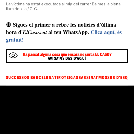
víctima no ha estat escollida a l'atzar i que tot plegat
estava calculat i que l'objectiu del pistoler era l'home
que ha mort a l'acte, estirat al mig del carrer, en un toll
de sang.