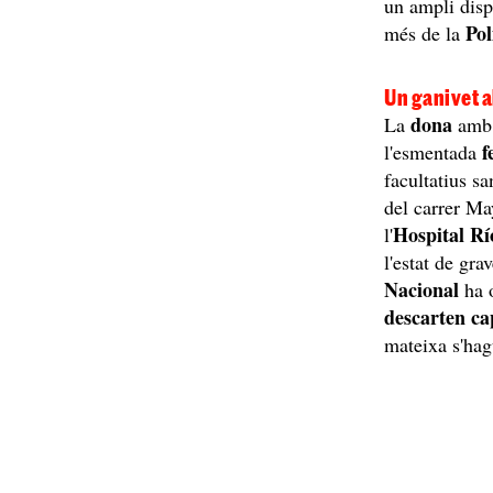
un ampli disp
Pol
més de la
Un ganivet al
dona
La
amb e
f
l'esmentada
facultatius sa
del carrer Ma
Hospital R
l'
l'estat de gra
Nacional
ha 
descarten ca
mateixa s'hag