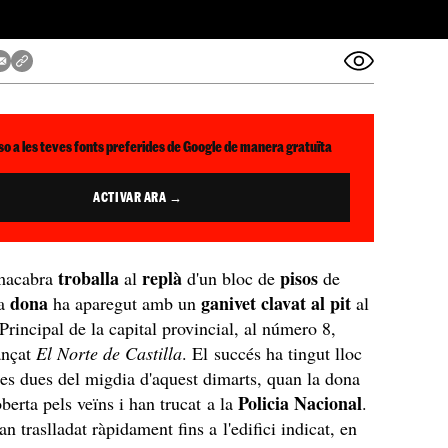
so a les teves fonts preferides de Google de manera gratuïta
ACTIVAR ARA →
troballa
replà
pisos
 macabra
al
d'un bloc de
de
dona
ganivet clavat al pit
na
ha aparegut amb un
al
Principal de la capital provincial, al número 8,
ançat
El Norte de Castilla
. El succés ha tingut lloc
 les dues del migdia d'aquest dimarts, quan la dona
Policia Nacional
berta pels veïns i han trucat a la
.
an traslladat ràpidament fins a l'edifici indicat, en