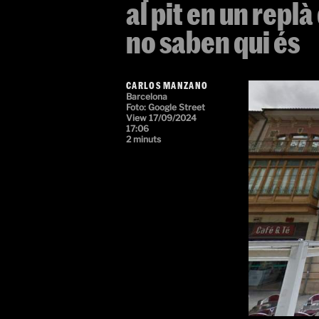
al pit en un replà
no saben qui és
CARLOS MANZANO
Barcelona
Foto:
Google Street
View
17/09/2024
17:06
2 minuts