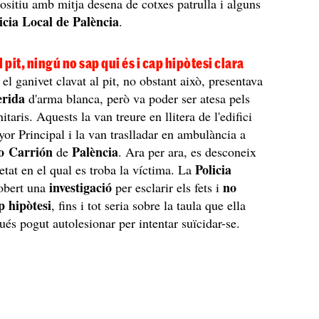
ositiu amb mitja desena de cotxes patrulla i alguns
icia Local de Palència
.
 pit, ningú no sap qui és i cap hipòtesi clara
l ganivet clavat al pit, no obstant això, presentava
erida
d'arma blanca, però va poder ser atesa pels
nitaris. Aquests la van treure en llitera de l'edifici
yor Principal i la van traslladar en ambulància a
ío Carrión
Palència
de
. Ara per ara, es desconeix
Policia
vetat en el qual es troba la víctima. La
investigació
no
obert una
per esclarir els fets i
p hipòtesi
, fins i tot seria sobre la taula que ella
ués pogut autolesionar per intentar suïcidar-se.