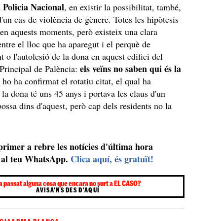
Policia Nacional
a
, en existir la possibilitat, també,
d'un cas de violència de gènere. Totes les hipòtesis
 en aquests moments, però existeix una clara
entre el lloc que ha aparegut i el perquè de
 o l'autolesió de la dona en aquest edifici del
els veïns no saben qui és la
Principal de Palència:
 ho ha confirmat el rotatiu citat, el qual ha
 la dona té uns 45 anys i portava les claus d'un
bossa dins d'aquest, però cap dels residents no la
 primer a rebre les notícies d'última hora
al teu WhatsApp.
Clica aquí, és gratuït!
a passat alguna cosa que encara no surt a EL CASO?
AVISA'NS DES D'AQUÍ