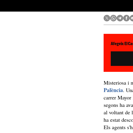
Afegeix El Ca
Misteriosa i
Palència
. U
carrer Mayor 
segons ha av
al voltant de
ha estat desco
Els agents s'h