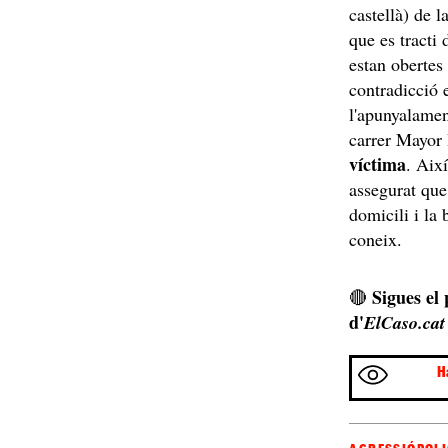
castellà) de l
que es tracti 
estan obertes
contradicció 
l'apunyalament
carrer Mayor 
víctima
. Així
assegurat que
domicili i la 
coneix.
Sigues el
🔴
d'
ElCaso.cat
H