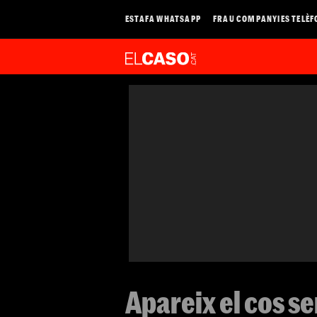
ESTAFA WHATSAPP
FRAU COMPANYIES TELÈF
Apareix el cos sen