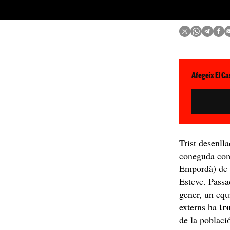
Afegeix El Ca
Trist desenlla
coneguda com
Empordà) de q
Esteve. Passa
gener, un equ
tr
externs ha
de la poblaci