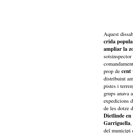
Aquest dissab
crida popul
ampliar la z
sotsinspector
comandament u
cent 
prop de
distribuint a
pistes i terre
grups anava a
expedicions d
de les dotze 
Dietlinde en 
Garriguella
,
del municipi 