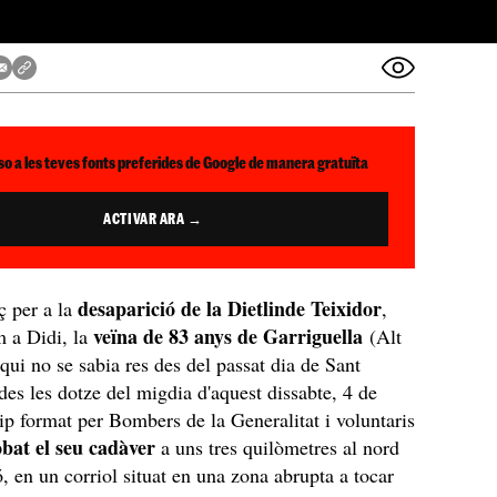
so a les teves fonts preferides de Google de manera gratuïta
ACTIVAR ARA →
desaparició de la Dietlinde Teixidor
ç per a la
,
veïna de 83 anys de Garriguella
 a Didi, la
(Alt
ui no se sabia res des del passat dia de Sant
des les dotze del migdia d'aquest dissabte, 4 de
ip format per Bombers de la Generalitat i voluntaris
obat el seu cadàver
a uns tres quilòmetres al nord
ó, en un corriol situat en una zona abrupta a tocar