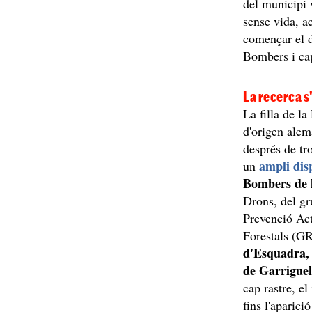
del municipi 
sense vida, a
començar el d
Bombers i cap
La recerca s
La filla de l
d'origen alem
després de tr
ampli dis
un
Bombers de l
Drons, del gr
Prevenció Act
Forestals (GR
d'Esquadra, 
de Garriguel
cap rastre, e
fins l'aparic