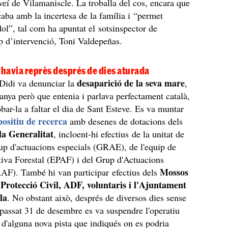
veí de Vilamaniscle. La troballa del cos, encara que
caba amb la incertesa de la família i “permet
ol”, tal com ha apuntat el sotsinspector de
 d’intervenció, Toni Valdepeñas.
'havia reprès després de dies aturada
desaparició de la seva mare
a Didi va denunciar la
,
anya però que entenia i parlava perfectament català,
obar-la a faltar el dia de Sant Esteve. Es va muntar
positiu de recerca
amb desenes de dotacions dels
a Generalitat
, incloent-hi efectius de la unitat de
up d'actuacions especials (GRAE), de l'equip de
iva Forestal (EPAF) i del Grup d'Actuacions
Mossos
AF). També hi van participar efectius dels
Protecció Civil, ADF, voluntaris i l'Ajuntament
la
. No obstant això, després de diversos dies sense
l passat 31 de desembre es va suspendre l'operatiu
ió d'alguna nova pista que indiqués on es podria