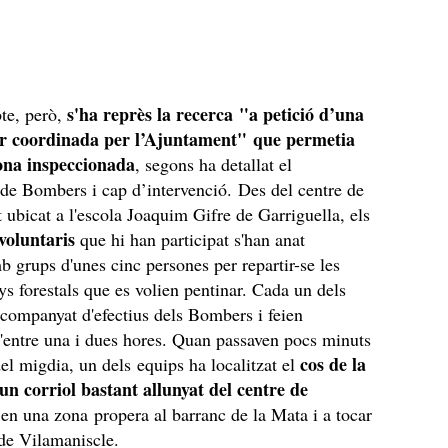
s'ha reprès la recerca "a petició d’una
te, però,
ar coordinada per l’Ajuntament" que permetia
ona inspeccionada
, segons ha detallat el
 de Bombers i cap d’intervenció. Des del centre de
bicat a l'escola Joaquim Gifre de Garriguella, els
voluntaris
que hi han participat s'han anat
mb grups d'unes cinc persones per repartir-se les
nys forestals que es volien pentinar. Cada un dels
companyat d'efectius dels Bombers i feien
'entre una i dues hores. Quan passaven pocs minuts
cos de la
del migdia, un dels equips ha localitzat el
un corriol bastant allunyat del centre de
 en una zona propera al barranc de la Mata i a tocar
de Vilamaniscle.