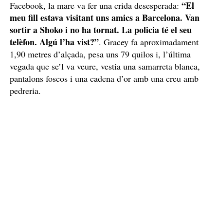
La família Gracey demana ajuda
La família del jove s’ha desplaçat fins a Barcelona i,
amb l’ajuda dels amics, ha iniciat una campanya per
intentar trobar-lo. Estan repartint fulletons a la zona de
la platja i difonent la seva imatge a les xarxes socials
per intentar obtenir alguna pista. En un missatge a
“El
Facebook, la mare va fer una crida desesperada: