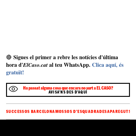
coordinadament amb els Mossos i amb l’ambaixada
dels Estats Units. Mentrestant, el cas genera una gran
expectació tant als Estats Units com a Barcelona. Ara
per ara, però, la gran pregunta continua sense resposta:
Jimmy Gracey
què va passar amb
després de sortir de
la discoteca aquella matinada. Els Mossos d'Esquadra,
segons ha pogut saber
ElCaso.cat
, han desplegat agents
especialitzats a la zona del Port Olímpic, prop d'on va
ser vist, també a la zona d'aigua, per si pot ser localitzat
al mar, que és una de les hipòtesis de la policia.