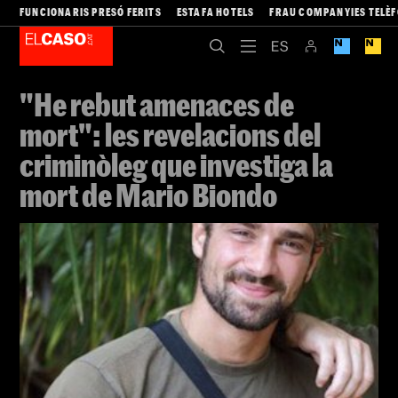
FUNCIONARIS PRESÓ FERITS
ESTAFA HOTELS
FRAU COMPANYIES TELÈ
"He rebut amenaces de
mort": les revelacions del
criminòleg que investiga la
mort de Mario Biondo