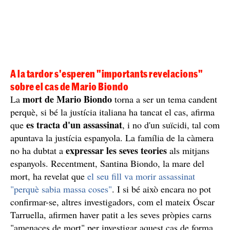
A la tardor s'esperen "importants revelacions"
sobre el cas de Mario Biondo
mort de Mario Biondo
La
torna a ser un tema candent
perquè, si bé la justícia italiana ha tancat el cas, afirma
es tracta d'un assassinat
que
, i no d'un suïcidi, tal com
apuntava la justícia espanyola. La família de la càmera
expressar les seves teories
no ha dubtat a
als mitjans
espanyols. Recentment, Santina Biondo, la mare del
mort, ha revelat que
el seu fill va morir assassinat
"perquè sabia massa coses"
. I si bé això encara no pot
confirmar-se, altres investigadors, com el mateix Óscar
Tarruella, afirmen haver patit a les seves pròpies carns
"amenaces de mort" per investigar aquest cas de forma