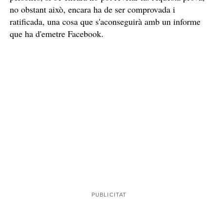
"Mario no estava sol la nit en què va morir", afirma
el criminòleg
gran misteri
Existeix un
sobre l'ocorregut la nit del 30
de maig del 2013, quan el càmera de
Telecinco
va
aparèixer mort en estranyes circumstàncies al pis que
compartia amb la seva parella, la periodista Raquel
un
Sánchez Silva. A Espanya, el cas es va tancar com
suïcidi
. No obstant això, el criminòleg Óscar Tarruella
no estava sol
apunta a
Pronto
que Mario
la nit en què
va morir. Els estudis d'una empresa americana que
hi havia dues
també investiga el cas han conclòs que "
persones abans, durant i després de la seva mort".
coneix la identitat
Tarruella confirma que
d'aquestes
persones, si bé encara no pot revelar-la. Aquesta prova,