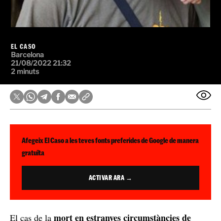
EL CASO
Barcelona
21/08/2022 21:32
2 minuts
Afegeix El Caso a les teves fonts preferides de Google de manera
gratuïta
ACTIVAR ARA →
mort en estranyes circumstàncies de
El cas de la