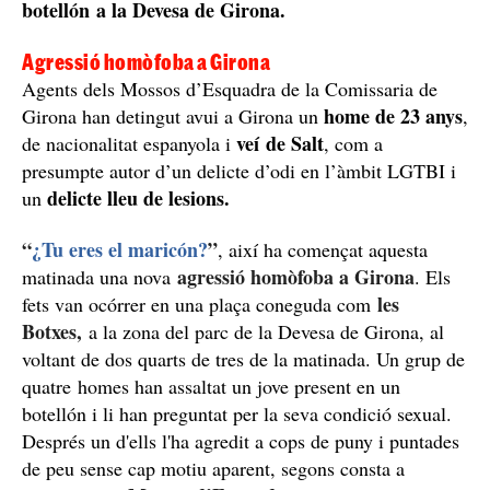
botellón a la Devesa de Girona.
Agressió homòfoba a Girona
Agents dels Mossos d’Esquadra de la Comissaria de
home de 23 anys
Girona han detingut avui a Girona un
,
veí de Salt
de nacionalitat espanyola i
, com a
presumpte autor d’un delicte d’odi en l’àmbit LGTBI i
delicte lleu de lesions.
un
“
¿Tu eres el maricón?
”
, així ha començat aquesta
agressió homòfoba a Girona
matinada una nova
. Els
les
fets van ocórrer en una plaça coneguda com
Botxes,
a la zona del parc de la Devesa de Girona, al
voltant de dos quarts de tres de la matinada. Un grup de
quatre homes han assaltat un jove present en un
botellón i li han preguntat per la seva condició sexual.
Després un d'ells l'ha agredit a cops de puny i puntades
de peu sense cap motiu aparent, segons consta a