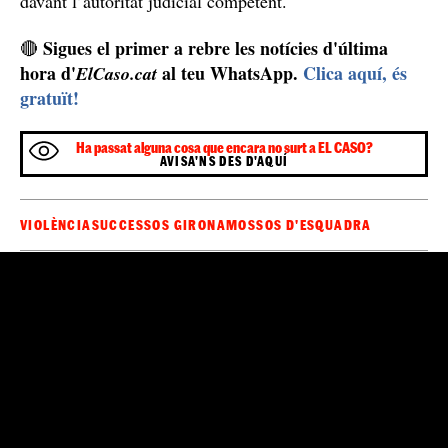
davant l’autoritat judicial competent.
Sigues el primer a rebre les notícies d'última
🔴
hora d'
al teu WhatsApp.
Clica aquí, és
ElCaso.cat
gratuït!
Ha passat alguna cosa que encara no surt a EL CASO?
AVISA'NS DES D'AQUÍ
VIOLÈNCIA
SUCCESSOS GIRONA
MOSSOS D'ESQUADRA