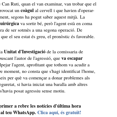
 Can Ruti, quan el van examinar, van trobar que el
coàgul
provocat un
al cervell i que havien d'operar-
ent, segons ha pogut saber aquest mitjà. La
quirúrgica
va sortir bé, però l'agent està en coma
pera de ser sotmès a una segona operació. De
 que el seu estat és greu, el pronòstic és favorable.
Unitat d'Investigació
 la
de la comissaria de
va escapar
buscant l'autor de l'agressió, que
lpejar l'agent, aprofitant que tothom va acudir a
De moment, no consta que s'hagi identificat l'home,
neix per què va començar a donar problemes als
eguretat, si havia iniciat una baralla amb altres
 s'havia posat agressiu sense motiu.
 primer a rebre les notícies d'última hora
al teu WhatsApp.
Clica aquí, és gratuït!