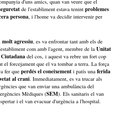
ompanyia d'uns amics, quan van veure que el
seguretat
problemes
de l'establiment estava tenint
cera persona
, i l'home va decidir intervenir per
molt agressiu
,
, es va enfrontar tant amb els de
Unitat
l'establiment com amb l'agent, membre de la
t Ciutadana
del cos, i aquest va rebre un fort cop
t el forcejament que el va tombar a terra. La força
perdés el coneixement
ferida
va fer que
i patís una
vetat al crani
. Immediatament, es va trucar als
rgències que van enviar una ambulància del
SEM
ergències Mèdiques (
). Els sanitaris el van
spertar i el van evacuar d'urgència a l'hospital.