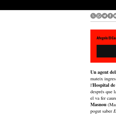
Afegeix El Ca
Un agent del
mateix ingres
Hospital d
l'
després que l
el va fer cau
Masnou
(Mar
pogut saber
E