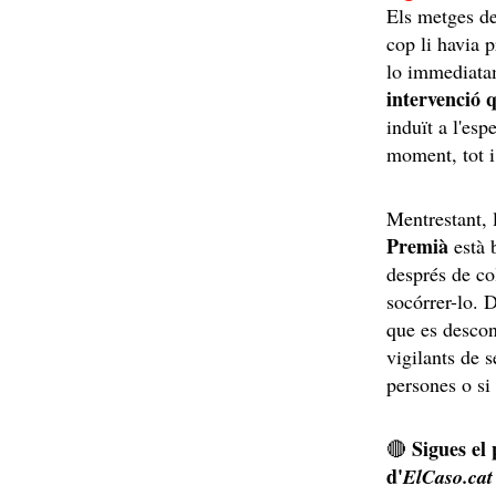
Els metges de
cop li havia 
lo immediatam
intervenció 
induït a l'es
moment, tot i
Mentrestant,
Premià
està 
després de co
socórrer-lo. 
que es desco
vigilants de s
persones o si
Sigues el
🔴
d'
ElCaso.cat