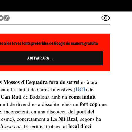
so a les teves fonts preferides de Google de manera gratuïta
ACTIVAR ARA →
s Mossos d'Esquadra fora de servei
està ara
UCI
sat a la Unitat de Cures Intensives (
) de
e Can Ruti
coma induït
de Badalona
amb un
fort cop
a nit de divendres a dissabte rebés un
que
port del
re, inconscient, en una discoteca del
La Nit Real
esme), concretament a
, segons ha
local d'oci
lCaso.cat
. El ferit es trobava al