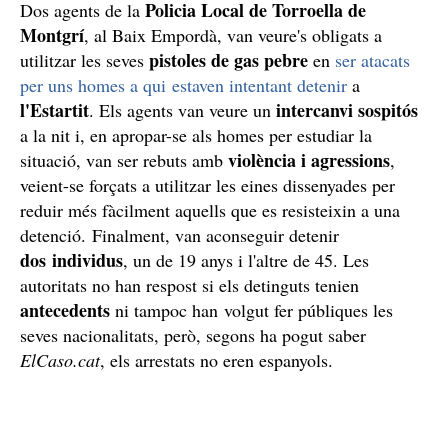
Policia Local de Torroella de
Dos agents de la
Montgrí
, al Baix Empordà, van veure's obligats a
pistoles de gas pebre
utilitzar les seves
en
ser atacats
per uns homes a qui estaven intentant detenir
a
l'Estartit
intercanvi sospitós
. Els agents van veure un
a la nit i, en apropar-se als homes per estudiar la
violència i agressions
situació, van ser rebuts amb
,
veient-se forçats a utilitzar les eines dissenyades per
reduir més fàcilment aquells que es resisteixin a una
detenció. Finalment, van aconseguir detenir
dos individus
, un de 19 anys i l'altre de 45. Les
autoritats no han respost si els detinguts tenien
antecedents
ni tampoc han volgut fer públiques les
seves nacionalitats, però, segons ha pogut saber
ElCaso.cat
, els arrestats no eren espanyols.