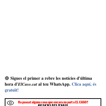
Sigues el primer a rebre les notícies d'última
🔴
hora d'
al teu WhatsApp.
Clica aquí, és
ElCaso.cat
gratuït!
Ha passat alguna cosa que encara no surt a EL CASO?
AVISA'NS DES D'AQUÍ