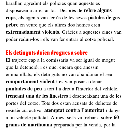
barallar, agredint els policies quan aquests es
rebre alguns
disposaven a arrestar-los. Després de
cops
pistoles de gas
, els agents van fer ús de les seves
pebre
en veure que els altres dos homes eren
extremadament violents
. Gràcies a aquestes eines van
poder reduir-los i els van fer entrar al cotxe policial.
Els detinguts duien drogues a sobre
El trajecte cap a la comissaria va ser igual de mogut
que la detenció, i és que, encara que anessin
emmanillats, els detinguts no van abandonar el seu
comportament violent
i es van posar a donar
puntades de peu
a tort i a dret a l'interior del vehicle,
trencant una de les finestres
i desencaixant una de les
portes del cotxe. Tots dos estan acusats de delictes de
atemptat contra l’autoritat
resistència activa,
i danys
60
a un vehicle policial. A més, se'ls va trobar a sobre
grams de marihuana
preparada per la venda, per la