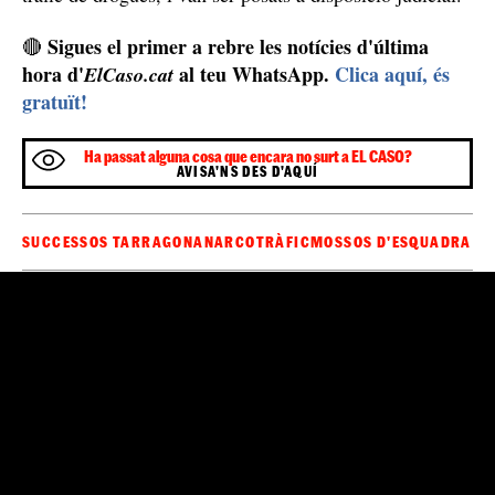
Sigues el primer a rebre les notícies d'última
🔴
hora d'
al teu WhatsApp.
Clica aquí, és
ElCaso.cat
gratuït!
Ha passat alguna cosa que encara no surt a EL CASO?
AVISA'NS DES D'AQUÍ
SUCCESSOS TARRAGONA
NARCOTRÀFIC
MOSSOS D'ESQUADRA