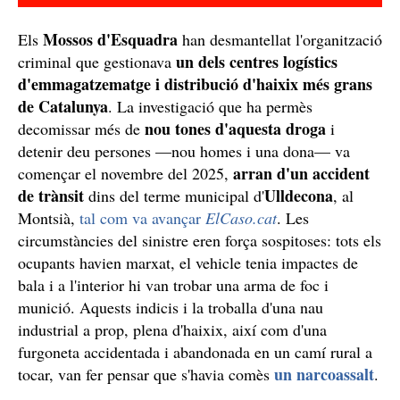
Mossos d'Esquadra
Els
han desmantellat l'organització
un dels centres logístics
criminal que gestionava
d'emmagatzematge i distribució d'haixix més grans
de Catalunya
. La investigació que ha permès
nou tones d'aquesta droga
decomissar més de
i
detenir deu persones —nou homes i una dona— va
arran d'un accident
començar el novembre del 2025,
de trànsit
Ulldecona
dins del terme municipal d'
, al
Montsià,
tal com va avançar
ElCaso.cat
. Les
circumstàncies del sinistre eren força sospitoses: tots els
ocupants havien marxat, el vehicle tenia impactes de
bala i a l'interior hi van trobar una arma de foc i
munició. Aquests indicis i la troballa d'una nau
industrial a prop, plena d'haixix, així com d'una
furgoneta accidentada i abandonada en un camí rural a
un narcoassalt
tocar, van fer pensar que s'havia comès
.