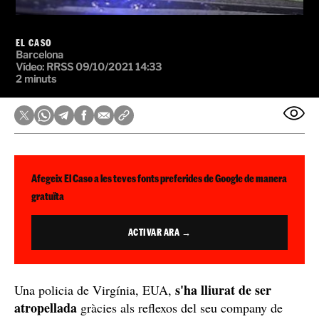
EL CASO
Barcelona
Vídeo:
RRSS
09/10/2021 14:33
2 minuts
Afegeix El Caso a les teves fonts preferides de Google de manera
gratuïta
ACTIVAR ARA →
s'ha lliurat de ser
Una policia de Virgínia, EUA,
atropellada
gràcies als reflexos del seu company de