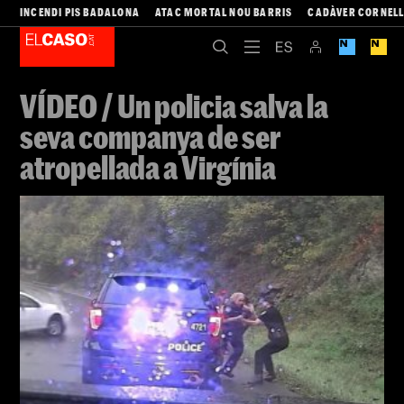
INCENDI PIS BADALONA
ATAC MORTAL NOU BARRIS
CADÀVER CORNEL
VÍDEO / Un policia salva la
seva companya de ser
atropellada a Virgínia