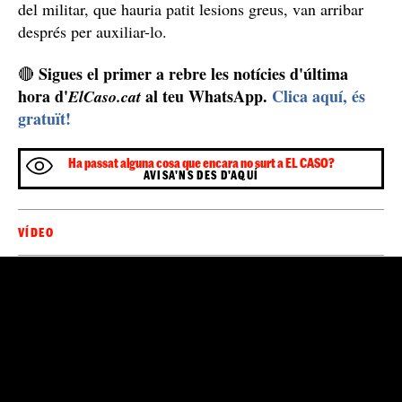
del militar, que hauria patit lesions greus, van arribar
després per auxiliar-lo.
Sigues el primer a rebre les notícies d'última
🔴
hora d'
al teu WhatsApp.
Clica aquí, és
ElCaso.cat
gratuït!
Ha passat alguna cosa que encara no surt a EL CASO?
AVISA'NS DES D'AQUÍ
VÍDEO