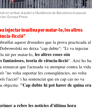
at en arribar al judici a l'Audiència de Barcelona el passat
incón, Europa Press
i va injectar insulina per matar-lo, les altres
ència-ficció"
ubratllat aquest divendres que la prova practicada al
 Dobrowolski no deixa "cap dubte": "Li va injectar
les altres coses són
lla nit per matar-lo,
 fantasioses, teoria de ciència-ficció
". Així ho ha
ha remarcat que l'acusada va atemptar contra la vida
rò "no volia suportar les conseqüències, no volia
rís l'acció" i ha sentenciat que en cap cas no va
"Cap dubte hi pot haver de quina era
eu objectiu:
 primer a rebre les notícies d'última hora