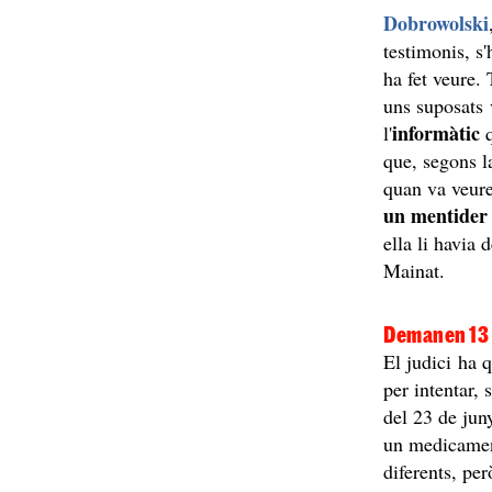
Dobrowolski
testimonis, s
ha fet veure.
uns suposats 
informàtic
l'
q
que, segons l
quan va veure
un mentider 
ella li havia
Mainat.
Demanen 13 
El judici ha q
per intentar,
del 23 de jun
un medicament
diferents, pe