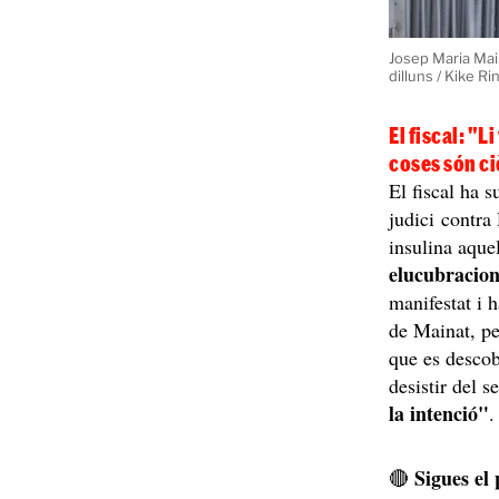
Josep Maria Main
dilluns / Kike R
El fiscal: "L
coses són ci
El fiscal ha s
judici contra
insulina aque
elucubracions
manifestat i 
de Mainat, pe
que es descob
desistir del s
la intenció"
.
Sigues el
🔴