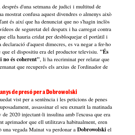
, després d'una setmana de judici i multitud de
'ha mostrat confusa aquest divendres o almenys això
 Tant és així que ha denunciat que no s'hagin inclòs
vídeos de seguretat del despatx i ha carregat contra
ue ella hauria cridat per desbloquejar el portàtil i
a declaració d'aquest dimecres, es va negar a fer-ho
"És
 que el dispositiu era del productor televisiu.
i no és coherent"
, li ha recriminat per relatar que
 demanat que recuperés els arxius de l'ordinador de
anys de presó per a Dobrowolski
uedat vist per a sentència i les peticions de penes
 suposadament, assassinar el seu exmarit la matinada
y de 2020 injectant-li insulina amb l'excusa que era
 aprimador que ell utilitzava habitualment, eren
Dobrowolski
rò una vegada Mainat va perdonar a
el