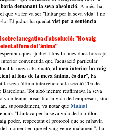
abaria demanant la seva absolució
. A més, ha
l que va fer va ser "lluitar per la seva vida" i no
vist per a sentència
r-lo. El judici ha quedat
.
 sobre la negativa d'absolució: "Ho vaig
eient al fons de l'ànima"
esperant aquest judici i fins fa unes dues hores jo
 interior convençuda que l'acusació particular
al meu interior ho vaig
final la meva absolució,
eient al fons de la meva ànima, és dur
", ha
nt la seva última intervenció a la secció 20a de
e Barcelona. Tot això mentre reafirmava la seva
 va intentar posar fi a la vida de l'empresari, sinó
Mainat
quan, suposadament, va notar que
enció: "Lluitava per la seva vida de la millor
ig poder, respectant el protocol que se m'havia
 del moment en què el vaig veure malament", ha