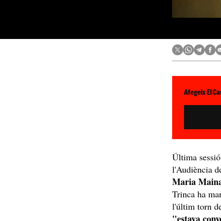
Afegeix El Ca
Última sessió
l'Audiència d
Maria Main
Trinca ha man
l'últim torn d
"estava con