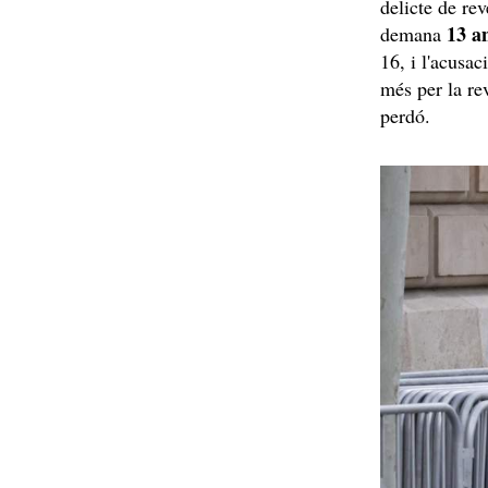
delicte de rev
13 a
demana
16, i l'acusa
més per la re
perdó.