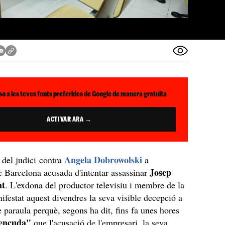
so a les teves fonts preferides de Google de manera gratuïta
ACTIVAR ARA →
Angela Dobrowolski
 del judici contra
a
Josep
e Barcelona acusada d'intentar assassinar
at
. L'exdona del productor televisiu i membre de la
ifestat aquest divendres la seva visible decepció a
e paraula perquè, segons ha dit, fins fa unes hores
vençuda"
que l'acusació de l'empresari, la seva