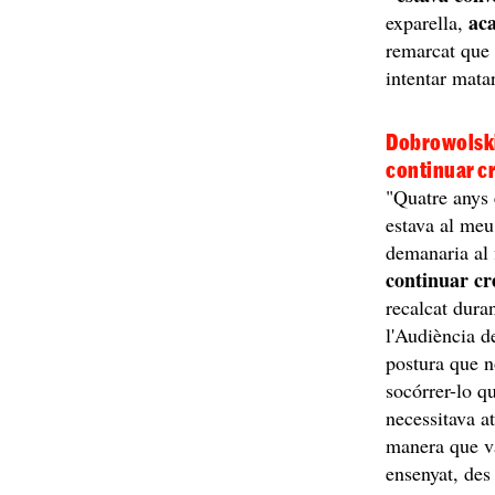
ac
exparella,
remarcat que e
intentar mata
Dobrowolski
continuar cr
"Quatre anys 
estava al meu
demanaria al 
continuar cr
recalcat dura
l'Audiència d
postura que no
socórrer-lo 
necessitava at
manera que va
ensenyat, des