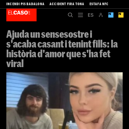
INCENDI PIS BADALONA
ACCIDENT FIRA TONA
ESTAFA NFC
Ajuda un sensesostre i
s'acaba casant i tenint fills: la
història d'amor que s'ha fet
viral