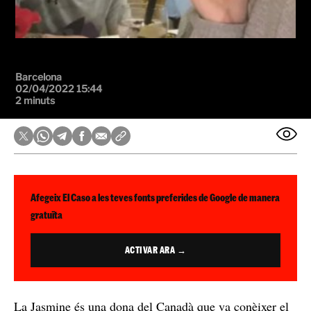
Barcelona
02/04/2022 15:44
2 minuts
Afegeix El Caso a les teves fonts preferides de Google de manera
gratuïta
ACTIVAR ARA →
La Jasmine és una dona del Canadà que va conèixer el