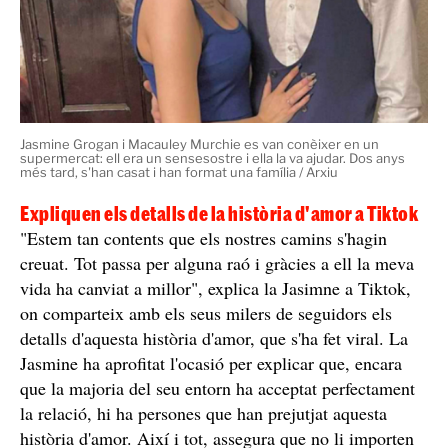
Jasmine Grogan i Macauley Murchie es van conèixer en un
supermercat: ell era un sensesostre i ella la va ajudar. Dos anys
més tard, s'han casat i han format una família / Arxiu
Expliquen els detalls de la història d'amor a Tiktok
"Estem tan contents que els nostres camins s'hagin
creuat. Tot passa per alguna raó i gràcies a ell la meva
vida ha canviat a millor", explica la Jasimne a Tiktok,
on comparteix amb els seus milers de seguidors els
detalls d'aquesta història d'amor, que s'ha fet viral. La
Jasmine ha aprofitat l'ocasió per explicar que, encara
que la majoria del seu entorn ha acceptat perfectament
la relació, hi ha persones que han prejutjat aquesta
història d'amor. Així i tot, assegura que no li importen