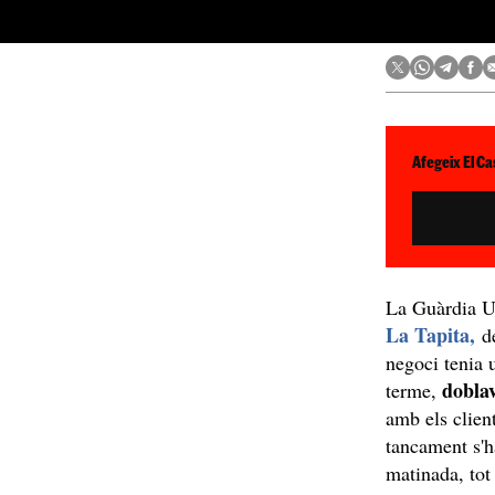
Afegeix El Ca
La Guàrdia Ur
La Tapita,
d
negoci tenia u
dobla
terme,
amb els clie
tancament s'h
matinada, tot