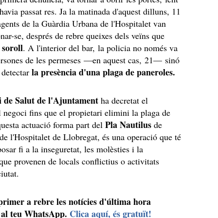
havia passat res. Ja la matinada d'aquest dilluns, 11
agents de la Guàrdia Urbana de l'Hospitalet van
onar-se, després de rebre queixes dels veïns que
 soroll
. A l'interior del bar, la policia no només va
ersones de les permeses —en aquest cas, 21— sinó
la presència d'una plaga de paneroles.
 detectar
 de Salut de l'Ajuntament
ha decretat el
 negoci fins que el propietari elimini la plaga de
Pla Nautilus
uesta actuació forma part del
de
de l'Hospitalet de Llobregat, és una operació que té
posar fi a la inseguretat, les molèsties i la
que provenen de locals conflictius o activitats
ciutat.
 primer a rebre les notícies d'última hora
al teu WhatsApp.
Clica aquí, és gratuït!