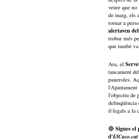
veure que no 
de maig, els 
tornar a pers
alertaven del
trobar més p
que també va
Servei
Ara, el
tancament del
paneroles. Aq
l'Ajuntament 
l'objectiu de 
delinqüència 
il·legals a la 
Sigues el
🔴
d'
ElCaso.cat