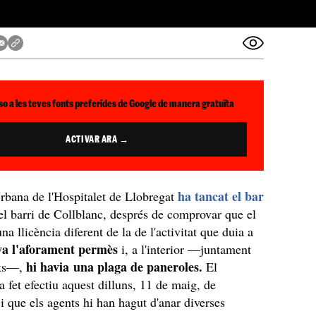
so a les teves fonts preferides de Google de manera gratuïta
ACTIVAR ARA →
ha tancat el bar
bana de l'Hospitalet de Llobregat
el barri de Collblanc,
després de comprovar que el
na llicència diferent de la de l'activitat que duia a
va l'aforament permès
i, a l'interior —juntament
hi havia una plaga de paneroles.
nts—,
El
a fet efectiu aquest dilluns, 11 de maig, de
 i que els agents hi han hagut d'anar diverses