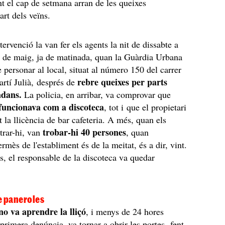
t el cap de setmana arran de les queixes
art dels veïns.
ervenció la van fer els agents la nit de dissabte a
 de maig, ja de matinada, quan la Guàrdia Urbana
e personar al local, situat al número 150 del carrer
rebre queixes per parts
rtí Julià, després de
adans.
La policia, en arribar, va comprovar que
funcionava com a discoteca
, tot i que el propietari
t la llicència de bar cafeteria. A més, quan els
trobar-hi 40 persones
trar-hi, van
, quan
rmès de l'establiment és de la meitat, és a dir, vint.
ts, el responsable de la discoteca va quedar
e paneroles
no va aprendre la lliçó
, i menys de 24 hores
primera denúncia, va tornar a obrir les portes, fent