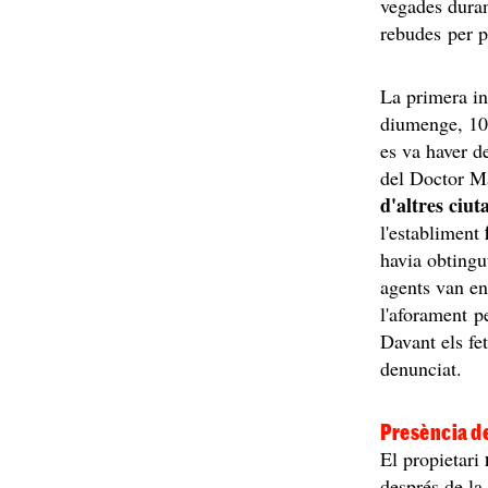
vegades duran
rebudes per p
La primera int
diumenge, 10
es va haver d
del Doctor Ma
d'altres ciut
l'establiment
havia obtingu
agents van en
l'aforament pe
Davant els fe
denunciat.
Presència d
El propietari
després de la 