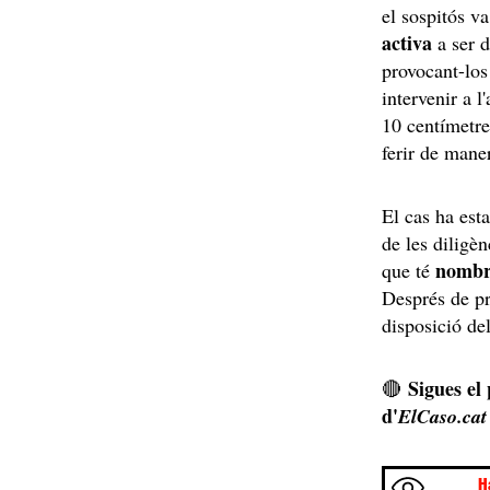
el sospitós va
activa
a ser d
provocant-los
intervenir a l
10 centímetre
ferir de mane
El cas ha esta
de les diligèn
nombr
que té
Després de pr
disposició de
Sigues el
🔴
d'
ElCaso.cat
H