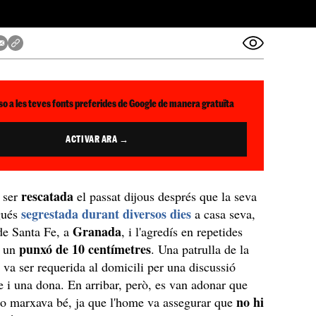
so a les teves fonts preferides de Google de manera gratuïta
ACTIVAR ARA →
rescatada
 ser
el passat dijous després que la seva
segrestada durant diversos dies
gués
a casa seva,
Granada
 de Santa Fe, a
, i l'agredís en repetides
punxó de 10 centímetres
b un
. Una patrulla de la
l
va ser requerida al domicili per una discussió
 i una dona. En arribar, però, es van adonar que
no hi
no marxava bé, ja que l'home va assegurar que