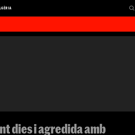
LGÈRIA
t dies i agredida amb