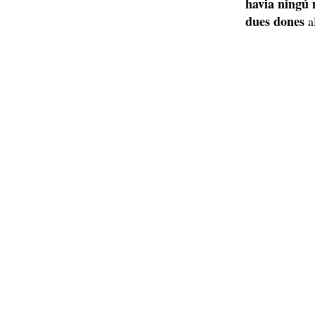
havia ningú
dues dones
al