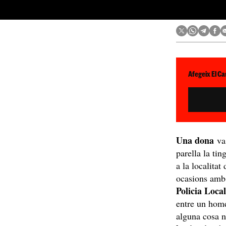
Afegeix El Ca
Una dona
va
parella la tin
a la localitat
ocasions am
Policia Loca
entre un home
alguna cosa 