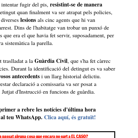
resistint-se de manera
 intentar fugir del pis,
etingut quan finalment va ser atrapat pels policies,
lesions
 diverses
als cinc agents que hi van
'arrest. Dins de l'habitatge van trobar un punxó de
s que era el que havia fet servir, suposadament, per
ra sistemàtica la parella.
Guàrdia Civil
t traslladat a la
, que s'ha fet càrrec
cies. Durant la identificació del detingut es va saber
osos antecedents
i un llarg historial delictiu.
estar declaració a comissaria va ser posat a
l Jutjat d'Instrucció en funcions de guàrdia.
 primer a rebre les notícies d'última hora
al teu WhatsApp.
Clica aquí, és gratuït!
a passat alguna cosa que encara no surt a EL CASO?