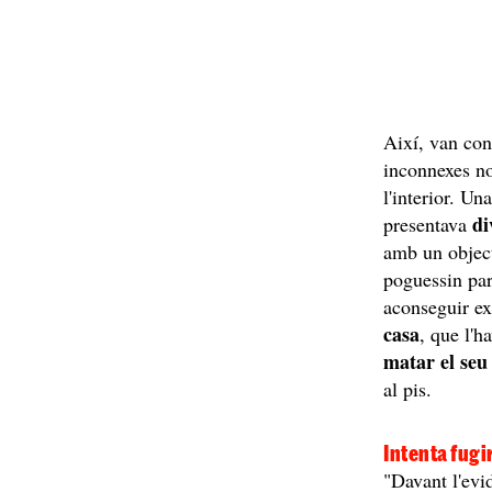
Així, van con
inconnexes no
l'interior. U
di
presentava
amb un object
poguessin par
aconseguir ex
casa
, que l'h
matar el seu 
al pis.
Intenta fugi
"Davant l'evi