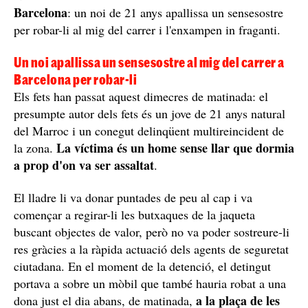
Barcelona
: un noi de 21 anys apallissa un sensesostre
per robar-li al mig del carrer i l'enxampen in fraganti.
Un noi apallissa un sensesostre al mig del carrer a
Barcelona per robar-li
Els fets han passat aquest dimecres de matinada: el
presumpte autor dels fets és un jove de 21 anys natural
del Marroc i un conegut delinqüent multireincident de
La víctima és un home sense llar que dormia
la zona.
a prop d'on va ser assaltat
.
El lladre li va donar puntades de peu al cap i va
començar a regirar-li les butxaques de la jaqueta
buscant objectes de valor, però no va poder sostreure-li
res gràcies a la ràpida actuació dels agents de seguretat
ciutadana. En el moment de la detenció, el detingut
portava a sobre un mòbil que també hauria robat a una
a la plaça de les
dona just el dia abans, de matinada,