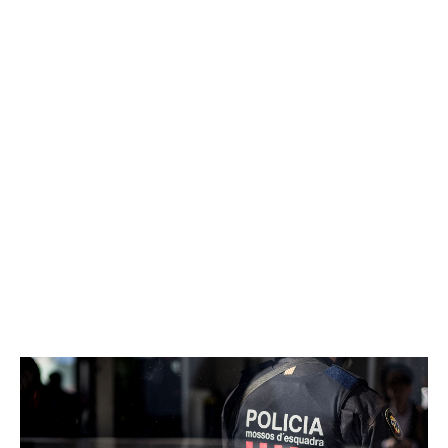
víctima d’una estrebada
que precisament havia estat
el dia aban
s, dimarts 4 de gener, al voltant de les 05:30
h de la matinada, quan anava caminant a la feina
travessant el parc de les Tres Xemeneies.