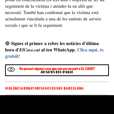
Un lladre apallissa un home sense sostre a Barcelona i l'enxampen
in fraganti: és un delinqüent multireincident conegut pels policies
/ Carles Palacio
El detingut ja havia robat a una dona el dia anterior
i els policies li van retornar el mòbil a la víctima
Gràcies a les gestions fetes, els agents van poder
retornar el terminal a la seva propietària i Identificar el
lladre. Els Mossos d’Esquadra s’han posat en contacte
Servei d'atenció social al sensellarisme
amb el
a
l'espai públic de l’ajuntament de Barcelona per tal de
posar en coneixement els fets amb l’objectiu de fer un