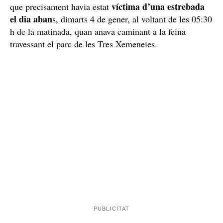
La víctima del robatori traslladada a l'hospital amb
ferides lleus
és una persona
La víctima del robatori violent, que
sense sostre
, va ser atesa pel Sistema d'Emergències
Mèdiques (SEM) i traslladada a un centre hospitalari
amb ferides lleus.
Durant l’escorcoll al detingut se li va localitzar un
telèfon mòbil presumptament sostret i el qual, després
de fer comprovacions, es va poder determinar que
pertanyia a una dona que vivia molt a prop de la zona i