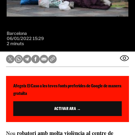
Barcelona
06/01/2022 15:29
2 minuts
Afegeix El Caso a les teves fonts preferides de Google de manera
gratuïta
ACTIVAR ARA →
robatori amb molta violència al centre de
Nou