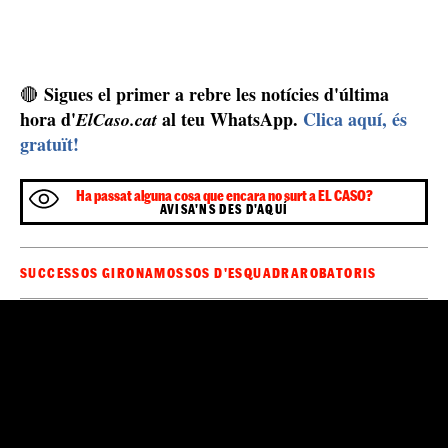
Sigues el primer a rebre les notícies d'última
🔴
hora d'
al teu WhatsApp.
Clica aquí, és
ElCaso.cat
gratuït!
Ha passat alguna cosa que encara no surt a EL CASO?
AVISA'NS DES D'AQUÍ
SUCCESSOS GIRONA
MOSSOS D'ESQUADRA
ROBATORIS