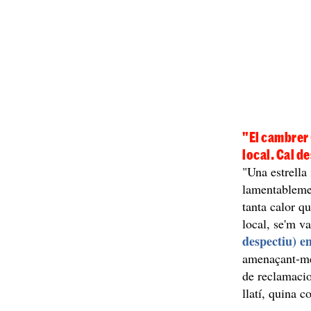
"El cambrer 
local. Cal d
"Una estrella
lamentablemen
tanta calor qu
local, se'm v
despectiu) em
amenaçant-me 
de reclamacio
llatí, quina c