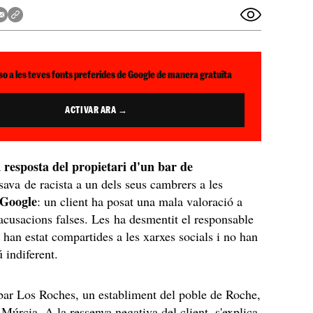
so a les teves fonts preferides de Google de manera gratuïta
ACTIVAR ARA →
resposta del propietari d'un bar de
a
sava de racista a un dels seus cambrers a les
 Google
: un client ha posat una mala valoració a
acusacions falses. Les ha desmentit el responsable
e han estat compartides a les xarxes socials i no han
 indiferent.
 bar Los Roches, un establiment del poble de Roche,
 Múrcia. A la ressenya negativa del client, s'explica