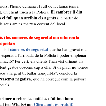
lavors, l'home demana el full de reclamacions i,
El cambrer li diu
, un client truca a la Policia.
 el full quan arribin els agents
i, a partir de
 els seus amics marxen corrent del local.
is i les càmeres de seguretat corroboren la
ropietari
càmeres de seguretat
onis i
que ho han gravat tot.
 esperat a l'arribada de la Policia i poder emplenar
lamació? Per cert, els clients l'han vist orinant als
fent gestos obscens cap a ells. Si us plau, no torneu
xeu a la gent treballar tranquil·la", conclou la
essenya negativa
, que ha corregut com la pólvora
ocials.
 primer a rebre les notícies d'última hora
al teu WhatsApp.
Clica aquí, és gratuït!