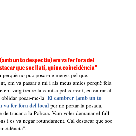
(amb un to despectiu) em va fer fora del
estacar que soc llatí, quina coincidència"
 i perquè no puc posar-ne menys pel que,
t, em va passar a mi i als meus amics perquè feia
e em vaig treure la camisa pel carrer i, en entrar al
El cambrer (amb un to
a oblidar posar-me-la.
 va fer fora del local
per no portar-la posada,
de trucar a la Policia. Vam voler demanar el full
ns i es va negar rotundament. Cal destacar que soc
oincidència".