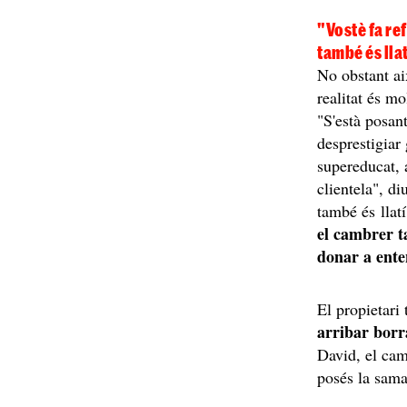
"Vostè fa re
també és lla
No obstant ai
realitat és mo
"S'està posan
desprestigiar
supereducat, 
clientela", di
també és llat
el cambrer ta
donar a ent
El propietari
arribar borr
David, el cam
posés la sama