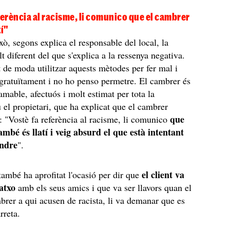
ferència al racisme, li comunico que el cambrer
tí"
xò, segons explica el responsable del local, la
lt diferent del que s'explica a la ressenya negativa.
t de moda utilitzar aquests mètodes per fer mal i
 gratuïtament i no ho penso permetre. El cambrer és
amable, afectuós i molt estimat per tota la
u el propietari, que ha explicat que el cambrer
que
í: "Vostè fa referència al racisme, li comunico
mbé és llatí i veig absurd el que està intentant
endre
".
el client va
 també ha aprofitat l'ocasió per dir que
atxo
amb els seus amics i que va ser llavors quan el
brer a qui acusen de racista, li va demanar que es
rreta.