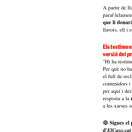
A partir de l
paral·lelament
que li donarà
llavors, ell i
Els testimon
versió del p
"Hi ha testim
Per què no ha
el full de rec
contenidors i 
per aquí i dei
r
resposta a la
a les xarxes s
Sigues el
🔴
d'
ElCaso.cat