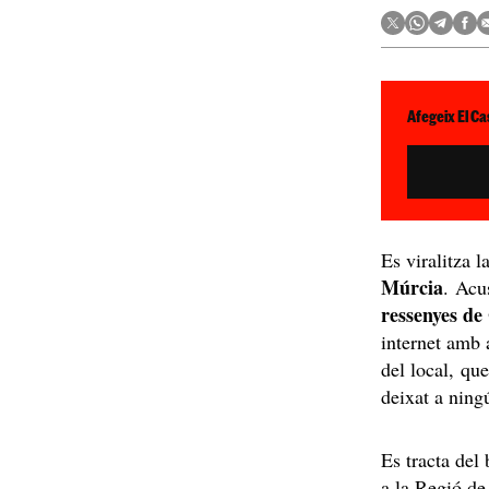
Afegeix El Ca
Es viralitza l
Múrcia
. Acu
ressenyes de
internet amb 
del local, qu
deixat a ningú
Es tracta del
a la Regió de