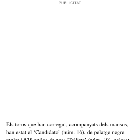
Els toros que han corregut, acompanyats dels mansos,
han estat el ‘Candidato’ (núm. 16), de pelatge negre
mulat i 525 quilos de pes; ‘Tallista’ (núm. 49), colorat,