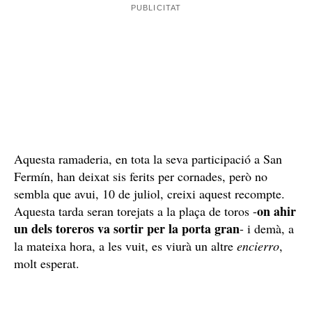
Quatre traslladats a l'hospital
Segons el primer resum d'assistències mèdiques facilitat
Creu
Roja
per la
ha explicat que s'han demanat quatre
trasllats per contusions, per tant, un nou
encierro
sense
ferits per banya de toro. D'aquests ferits la majoria són
per cops al cap, durant la cursa amb els toros de
Madrid. Un dels traslladats fins a l'hospital universitari
de Navarra ha estat traslladat inconscient i s'està
valorant la seva situació. Els altres, tot i que greus, no
han perdut el coneixement. També hi ha altres ferits
lleus, sense més problemes.