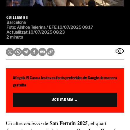
GUILLEM RS
Barcelona
Foto: Ainhoa Tejerina / EFE
10/07/2025 08:17
Actualitzat 10/07/2025 08:23
2 minuts
Afegeix El Caso a les teves fonts preferides de Google de manera
gratuïta
ACTIVAR ARA →
San Fermín 2025
Un altre
encierro
de
, el quart