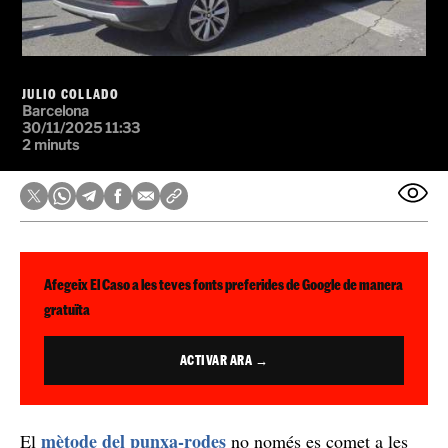
JULIO COLLADO
Barcelona
30/11/2025 11:33
2 minuts
Afegeix El Caso a les teves fonts preferides de Google de manera
gratuïta
ACTIVAR ARA →
mètode del punxa-rodes
El
no només es comet a les