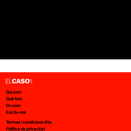
Qui som
Què fem
On som
Escriu-nos
Termes i condicions d’ús
Política de privacitat