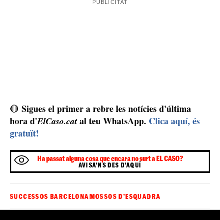
Sigues el primer a rebre les notícies d'última
🔴
hora d'
al teu WhatsApp.
Clica aquí, és
ElCaso.cat
gratuït!
Ha passat alguna cosa que encara no surt a EL CASO?
AVISA'NS DES D'AQUÍ
SUCCESSOS BARCELONA
MOSSOS D'ESQUADRA