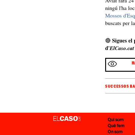
Aviat farà 24
ningú l'ha loc
Mossos d'Esq
buscats per l
Sigues el
🔴
d'
ElCaso.cat
H
SUCCESSOS B
Qui som
Què fem
On som