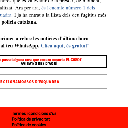
 hores que es va evadir de la presó i, de moment,
alitzat. Ara per ara,
és l'enemic número 1 dels
uadra
. I ja ha entrat a la llista dels deu fugitius més
policia catalana
a
.
 primer a rebre les notícies d'última hora
al teu WhatsApp.
Clica aquí, és gratuït!
a passat alguna cosa que encara no surt a EL CASO?
AVISA'NS DES D'AQUÍ
ARCELONA
MOSSOS D'ESQUADRA
Termes i condicions d’ús
Política de privacitat
Política de cookies