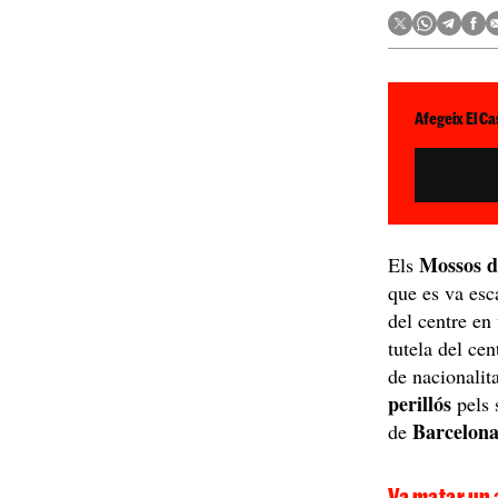
Afegeix El Ca
Mossos d
Els
que es va esc
del centre en 
tutela del cen
de nacionalit
perillós
pels 
Barcelon
de
Va matar un 