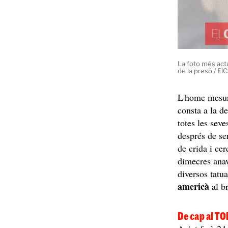
La foto més act
de la presó / El
L'home mesur
consta a la d
totes les seve
després de ser
de crida i ce
dimecres anav
diversos tat
americà
al b
De cap al T