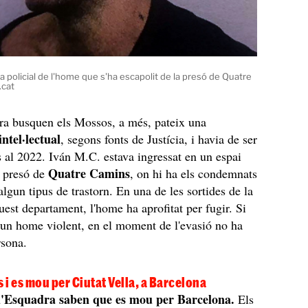
xa policial de l'home que s'ha escapolit de la presó de Quatre
.cat
ra busquen els Mossos, a més, pateix una
intel·lectual
, segons fonts de Justícia, i havia de ser
ns al 2022. Iván M.C. estava ingressat en un espai
Quatre Camins
a presó de
, on hi ha els condemnats
algun tipus de trastorn. En una de les sortides de la
est departament, l'home ha aprofitat per fugir. Si
d'un home violent, en el moment de l'evasió no ha
rsona.
s i es mou per Ciutat Vella, a Barcelona
d'Esquadra saben que es mou per Barcelona.
Els