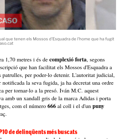
ual que tenen els Mossos d'Esquadra de l'home que ha fugit
Caso.cat
complexió forta
a 1,70 metres i és de
, segons
escripció que han facilitat els Mossos d'Esquadra a
s patrulles, per poder-lo detenir. L'autoritat judicial,
 notificada la seva fugida, ja ha decretat una ordre
rca per tornar-lo a la presó. Iván M.C. aquest
a amb un xandall gris de la marca Adidas i porta
666
puny
uatges, com el número
al coll i el d'un
raç.
OP10 de delinqüents més buscats