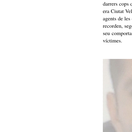
darrers cops q
era Ciutat Ve
agents de les
recorden, seg
seu comportam
víctimes.