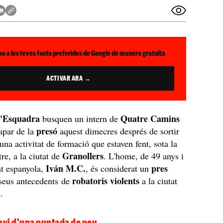
so a les teves fonts preferides de Google de manera gratuïta
ACTIVAR ARA →
'Esquadra
Quatre Camins
busquen un intern de
presó
apar de la
aquest dimecres després de sortir
una activitat de formació que estaven fent, sota la
Granollers
tre, a la ciutat de
. L'home, de 49 anys i
Iván M.C.
pres
at espanyola,
, és considerat un
robatoris violents
seus antecedents de
a la ciutat
a
.
avi d'una puntada de peu