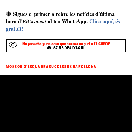
Sigues el primer a rebre les notícies d'última
🔴
hora d'
al teu WhatsApp.
Clica aquí, és
ElCaso.cat
gratuït!
Ha passat alguna cosa que encara no surt a EL CASO?
AVISA'NS DES D'AQUÍ
MOSSOS D'ESQUADRA
SUCCESSOS BARCELONA