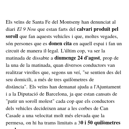
Els veïns de Santa Fe del Montseny han denunciat al
calvari produït pel
diari
El 9 Nou
que estan farts del
soroll
que fan aquests vehicles i que, moltes vegades,
donen cita
són persones que es
en aquell espai i fan un
circuit de manera il·legal. L'últim cop, va ser la
diumenge 24 d'agost
matinada de dissabte a
, prop de
la una de la matinada, quan diversos conductors van
realitzar virolles que, segons un veí, "se sentien des del
seu domicili, a més de tres quilòmetres de
distància". Els veïns han demanat ajuda a l'Ajuntament
i a la Diputació de Barcelona, ja que estan cansats de
"patir un soroll molest" cada cop que els conductors
dels vehicles decideixen anar a les corbes de Can
Casade a una velocitat molt més elevada que la
0 i 50 quilòmetres
permesa, on hi ha trams limitats a 3