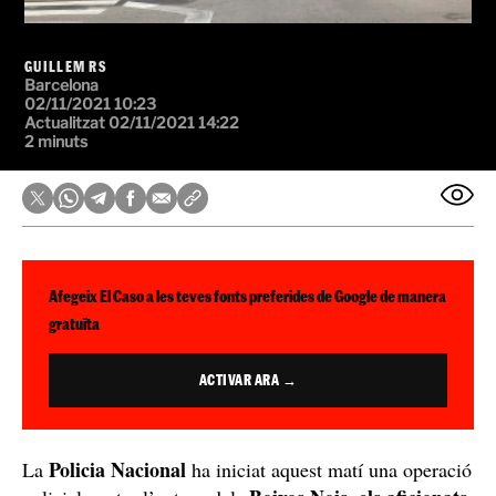
GUILLEM RS
Barcelona
02/11/2021 10:23
Actualitzat 02/11/2021 14:22
2 minuts
Afegeix El Caso a les teves fonts preferides de Google de manera
gratuïta
ACTIVAR ARA →
Policia Nacional
La
ha iniciat aquest matí una operació