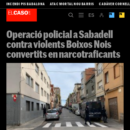
INCENDI PIS BADALONA
ATAC MORTAL NOU BARRIS
CADÀVER CORNEL
Operació policial a Sabadell
contra violents Boixos Nois
convertits en narcotraficants