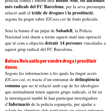
Boixos Nois
els aficionats
policial contra l’entorn dels
,
més radicals del FC Barcelona
, per la seva presumpta
tràfic de drogues i la prostitució
relació amb el
,
segons ha pogut saber
ElCaso.cat
de fonts policials.
Sabadell
Sota la batuta d’un jutjat de
, la Policia
Nacional està duent a terme aquest matí una operació
detenir 14 persones
que té com a objectiu
vinculades a
aquest grup radical del FC Barcelona.
Boixos Nois units per vendre droga i prostituir
dones
Segons les informacions a les quals ha tingut accés
delinqüència
ElCaso.cat
, es tracta d’un entramat de
comuna
que no té relació amb cap de les ideologies
que normalment tenen aquests grups radicals, si bé en
la investigació també hi han participat investigadors
Informació
d’
de la policia espanyola, per ajudar a
aclarir les identitats dels participats en aquest entramat,