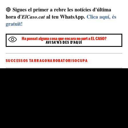
Alguns dels cotxes els ha arribat a destrossar fins a dues o tres
vegades. / Cedida