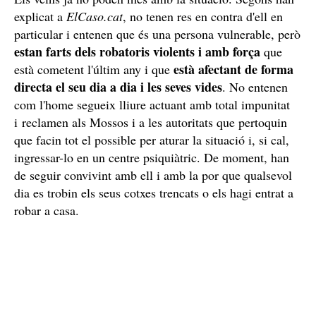
magatzem o que tenien els treballadors d'una obra. Els
equipaments municipals tampoc se n'han salvat i ha
provocat destrosses tant al casal com al local dels joves.
Els veïns ja no poden més amb la situació. Segons han