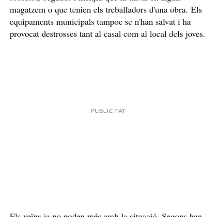
Els veïns no poden anar a treballar quan es troben els cotxes
destrossats. / Cedida
s'ha colat en alguna casa
L'home també
, com una de
la qual es va endur un portàtil i una targeta de crèdit
que després va utilitzar per pagar en un restaurant del
li ha robat les
mateix poble. En el mateix sentit, també
carteres a diversos veïns i després ha utilitzat les
targetes
per pagar un dinar o per fer un viatge d'anada i
tornada a Reus per anar a comprar a l'estanc. També ha
robar diverses vegades en un dels
entrat a
restaurants del municipi
i s'ha endut els diners de la
caixa registradora, a més de trencar-li el vidre de la
porta principal en una altra ocasió. Més enllà de diners,
també s'ha dedicat a robar algunes sabates, tabac i,
sobretot, begudes i menjar que hi havia en algun