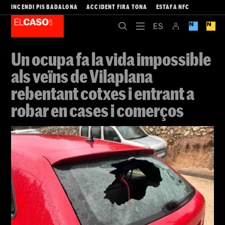
INCENDI PIS BADALONA
ACCIDENT FIRA TONA
ESTAFA NFC
Un ocupa fa la vida impossible
als veïns de Vilaplana
rebentant cotxes i entrant a
robar en cases i comerços