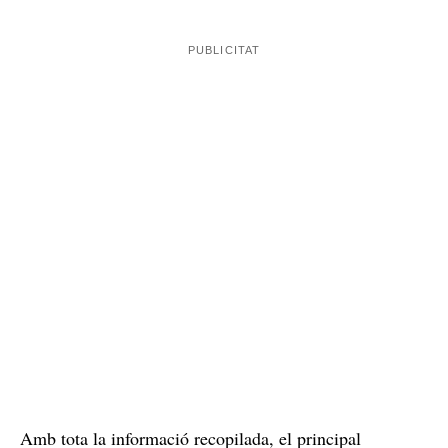
entre altres llocs, a Tarragona o Girona. Els
investigadors, veient les imatges que publicaven en els
anuncis a les xarxes socials, també van poder observar
com el principal investigat, la persona que es dedicava a
entrenament
criar i vendre els animals, pujava vídeos d'
d'atac i defensa amb els gossos més grans amb
mètodes agressius
.