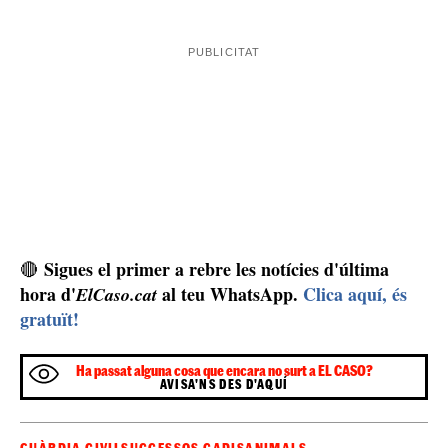
sis
investigat va quedar denunciat per la comissió de
delictes contra els animals per provocar-los lesions
irreversibles i sense que el tall de les orelles estigués
justificat per causes mèdiques
. També se l'ha
denunciat per diverses infraccions administratives com
no tenir autorització de criador
de gossos, no
disposar de documentació per a la cessió o venda
d'animals o per realitzar una educació de les mascotes
amb mètodes agressius. A més, entre els investigats,
també hi ha un veterinari que va permetre l'acreditació
en el passaport d'aquesta pràctica il·legal a un dels
gossos. De moment, la investigació continua oberta per
intentar esbrinar si han venut més animals amb aquestes
circumstàncies.