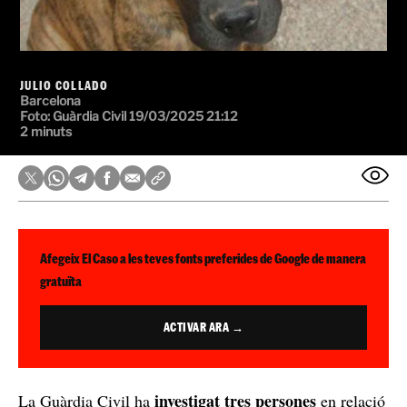
JULIO COLLADO
Barcelona
Foto: Guàrdia Civil
19/03/2025 21:12
2 minuts
Afegeix El Caso a les teves fonts preferides de Google de manera
gratuïta
ACTIVAR ARA →
investigat tres persones
La Guàrdia Civil ha
en relació