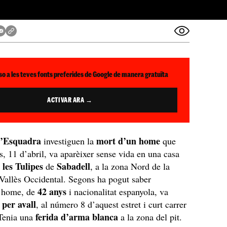
so a les teves fonts preferides de Google de manera gratuïta
ACTIVAR ARA →
d’Esquadra
mort d’un home
investiguen la
que
s, 11 d’abril, va aparèixer sense vida en una casa
 les Tulipes
Sabadell
de
, a la zona Nord de la
 Vallès Occidental. Segons ha pogut saber
42 anys
l’home, de
i nacionalitat espanyola, va
 per avall
, al número 8 d’aquest estret i curt carrer
ferida d’arma blanca
 Tenia una
a la zona del pit.