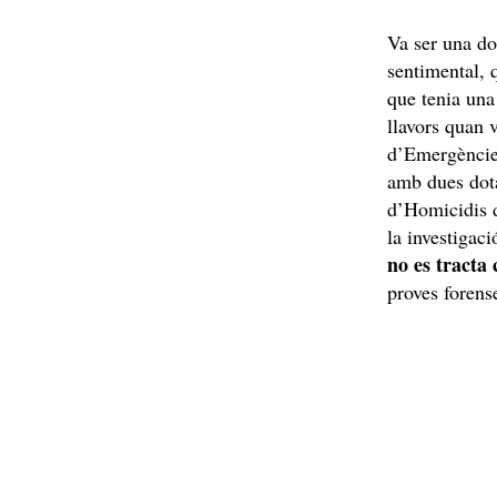
Va ser una d
sentimental, 
que tenia un
llavors quan 
d’Emergèncie
amb dues dota
d’Homicidis d
la investigaci
no es tracta
proves forens