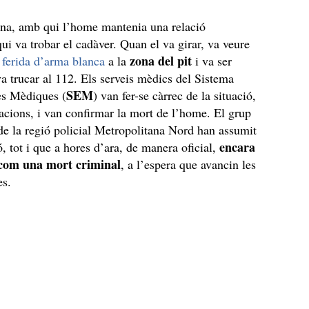
ona, amb qui l’home mantenia una relació
qui va trobar el cadàver. Quan el va girar, va veure
zona del pit
a
ferida d’arma blanca
a la
i va ser
va trucar al 112. Els serveis mèdics del Sistema
SEM
s Mèdiques (
) van fer-se càrrec de la situació,
cions, i van confirmar la mort de l’home. El grup
e la regió policial Metropolitana Nord han assumit
encara
ó, tot i que a hores d’ara, de manera oficial,
 com una mort criminal
, a l’espera que avancin les
es.