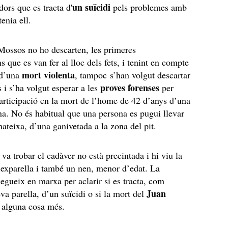
un suïcidi
dors que es tracta d'
pels problemes amb
tenia ell.
 Mossos no ho descarten, les primeres
 que es van fer al lloc dels fets, i tenint en compte
mort violenta
 d’una
, tampoc s’han volgut descartar
proves forenses
s i s’ha volgut esperar a les
per
participació en la mort de l’home de 42 d’anys d’una
a. No és habitual que una persona es pugui llevar
mateixa, d’una ganivetada a la zona del pit.
va trobar el cadàver no està precintada i hi viu la
 exparella i també un nen, menor d’edat. La
egueix en marxa per aclarir si es tracta, com
Juan
va parella, d’un suïcidi o si la mort del
alguna cosa més.