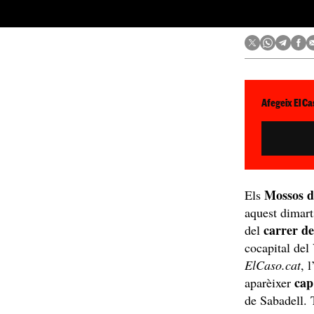
Afegeix El Ca
Mossos 
Els
aquest dimart
carrer de
del
cocapital del
ElCaso.cat
, 
cap
aparèixer
de Sabadell.