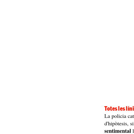
Totes les lí
La policia ca
d'hipòtesis, 
sentimental