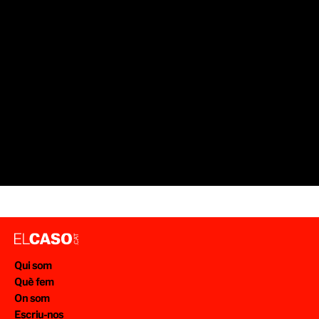
Qui som
Què fem
On som
Escriu-nos