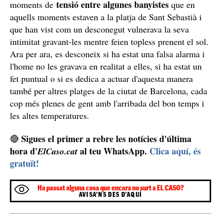
tensió entre algunes banyistes
moments de
que en
aquells moments estaven a la platja de Sant Sebastià i
que han vist com un desconegut vulnerava la seva
intimitat gravant-les mentre feien topless prenent el sol.
Ara per ara, es desconeix si ha estat una falsa alarma i
l'home no les gravava en realitat a elles, si ha estat un
fet puntual o si es dedica a actuar d'aquesta manera
també per altres platges de la ciutat de Barcelona, cada
cop més plenes de gent amb l'arribada del bon temps i
les altes temperatures.
Sigues el primer a rebre les notícies d'última
🔴
hora d'
al teu WhatsApp.
Clica aquí, és
ElCaso.cat
gratuït!
Ha passat alguna cosa que encara no surt a EL CASO?
AVISA'NS DES D'AQUÍ