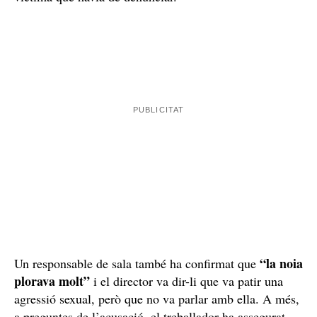
En la vista, també ha declarat altres dos agents que han
confirmat que on hauria passat l'agressió, en un petit
labavo del reservat, hi havia dues emprentes de la
víctima
: una en l'aixeta i l'altra a la cisterna.
Professionals de la discoteca
Dani Alves,
En el segon dia del judici a
el primer en
declarar com a testimoni ha estat el director de la
discoteca Sutton de Barcelona, que va veure a la
víctima plorant al guarda-roba la nit del 30 de desembre
“Ens va
de 2022, i la va anar a atendre. Ha assegurat :
costar moltíssim que ens digués què li havia passat"
,
i després va dir que era Alves, que "no la creurien,
perquè va entrar allà de forma voluntària.” Ha relatat
que va portar la víctima i les dues amigues en un espai
més tranquil i els va dir que activaria el protocol
d’agressió sexual, i que les amigues insistien a la
víctima que havia de denunciar.