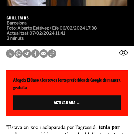
GUILLEM RS
Barcelona
Foto:
Alberto Estévez / Efe
06/02/2024 17:38
Actualitzat 07/02/2024 11:41
3 minuts
Afegeix El Caso a les teves fonts preferides de Google de manera
gratuïta
ACTIVAR ARA →
tenia por
"Estava en xoc i aclaparada per l'agressió,