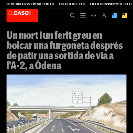
FUNCIONARIS PRESÓ FERITS
ESTAFA HOTELS
FRAU COMPANYIES TELÈ
Un mort i un ferit greu en
bolcar una furgoneta després
de patir una sortida de via a
l'A-2, a Òdena