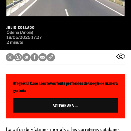
JULIO COLLADO
Òdena (Anoia)
18/05/2025 17:27
2 minuts
Afegeix El Caso a les teves fonts preferides de Google de manera
gratuïta
ACTIVAR ARA →
La xifra de víctimes mortals a les carreteres catalanes