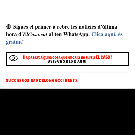
Sigues el primer a rebre les notícies d'última
🔴
hora d'
al teu WhatsApp.
Clica aquí, és
ElCaso.cat
gratuït!
Ha passat alguna cosa que encara no surt a EL CASO?
AVISA'NS DES D'AQUÍ
SUCCESSOS BARCELONA
ACCIDENTS